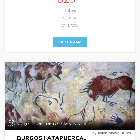
patrimonial indubtable, a les que ens aproximem en el nostre
periple autumnal.
4 dies
29/10/2026
01/11/2026
RESERVAR
Viatges - PONT DE TOTS SANTS 2026
Queden places lliures
BURGOS I ATAPUERCA.