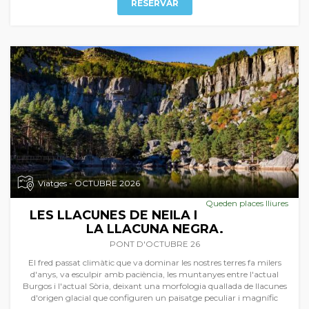
RESERVAR
Viatges - OCTUBRE 2026
Queden places lliures
LES LLACUNES DE NEILA I
LA LLACUNA NEGRA.
PONT D'OCTUBRE 26
El fred passat climàtic que va dominar les nostres terres fa milers
d'anys, va esculpir amb paciència, les muntanyes entre l'actual
Burgos i l'actual Sòria, deixant una morfologia quallada de llacunes
d'origen glacial que configuren un paisatge peculiar i magnífic