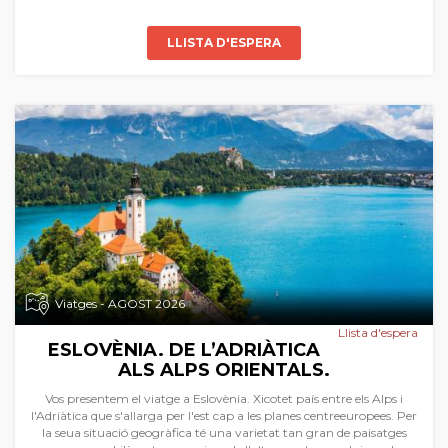
LLISTA D'ESPERA
Viatges - AGOST 2026
Llista d'espera
ESLOVÈNIA. DE L’ADRIÀTICA
ALS ALPS ORIENTALS.
Vos presentem el viatge a Eslovènia. Xicotet país entre els Alps i
l'Adriàtica que s'allarga per l'est cap a les planes centreeuropees. Per
la seua situació geogràfica té una varietat tan gran de paisatges