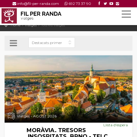
info@fil-per-randa.com
692 73 37 90
Home
Viatges
Tots els viatges
Viatges - AGOST 2026
Llista d'espera
MORÀVIA. TRESORS
INSOSPITATS. BRNO - TELC.