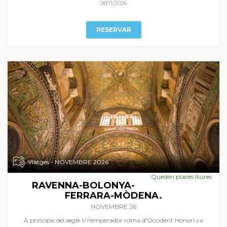
de França i de la seua esplèndida gastronomia al país de les tòfones i
08/11/2026
del foie-gras.
RESERVAR
Viatges - NOVEMBRE 2026
Queden places lliures
RAVENNA-BOLONYA-
FERRARA-MÒDENA.
NOVEMBRE 26
A principis del segle V l'emperador romà d'Occident Honori va