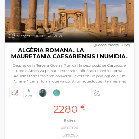
Viatges - OCTUBRE 2026
Queden places lliures
ALGÈRIA ROMANA. LA
MAURETANIA CAESARIENSIS I NUMIDIA.
Després de la Tercera Guerra Púnica i la destrucció de Cartago, el
nord d'Àfrica va passar a estar sota influència i control romà.
Aquelles terres es varen convertir llavors en un país agrícola, un
"graner" per a Roma, que va construir aqüeductes i termes a les
portes del desert. Pròsperes, les províncies romanes - la Mauretania
8
Caesariensis i la Numidia- es cobriren d'edificis prestigiosos les restes
dies
dels quals avui dia fan les delícies dels aficionats a la història i
l'arqueologia. En aquesta Pasqua Fil per randa vos presenta una
2280
€
gran novetat, el viatge a Algèria, concretament al nord d’aquest
gran país. Tindrem durant aquests dies visites inoblidables seguint
l’estela de les ciutats romanes i les seues restes monumentals a més
8 dies
de descobrir la capital del país: Alger. Timgad, Hipona, la tomba de
06/10/2026
Massinissa, Galama, Djemila, etc. Un univers ple de meravelles que
esperen ser conegudes i viscudes. Tota una expedició nord-africana
13/10/2026