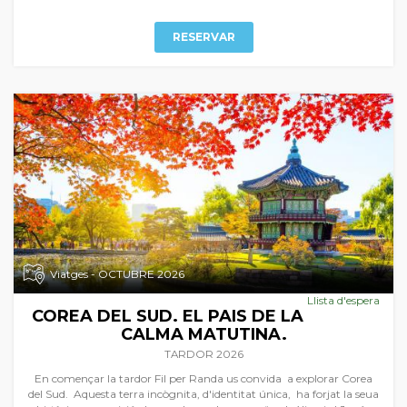
només a FIL PER RANDA.
RESERVAR
Viatges - OCTUBRE 2026
Llista d'espera
COREA DEL SUD. EL PAIS DE LA
CALMA MATUTINA.
TARDOR 2026
En començar la tardor Fil per Randa us convida a explorar Corea
del Sud. Aquesta terra incògnita, d'identitat única, ha forjat la seua