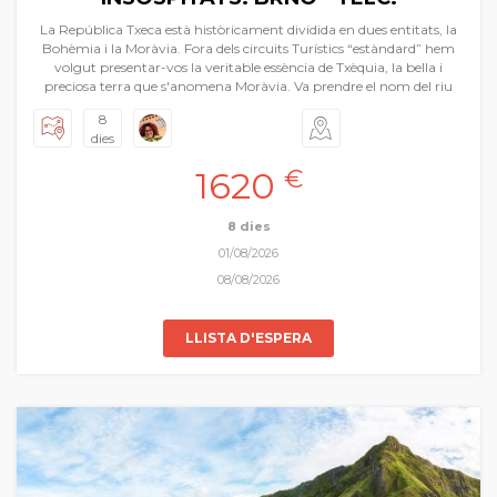
La República Txeca està històricament dividida en dues entitats, la
Bohèmia i la Moràvia. Fora dels circuits Turístics “estàndard” hem
volgut presentar-vos la veritable essència de Txèquia, la bella i
preciosa terra que s'anomena Moràvia. Va prendre el nom del riu
Morava que travessa el nord-oest de la regió. Visitarem la seua
8
capital Brno, ciutats i viles precioses com Telč, Kroměříž, Olomouc
dies
etc.. Castells, ciutats medievals i barroques, pobles com de postal i
tot en un ambient relaxat i tranquil. També podrem degustar
1620
€
algunes de les millors cerveses que ens regala la regió i una
gastronomia rotunda plena de notes centreeuropees. És un viatge
a part sencera.
8 dies
01/08/2026
08/08/2026
LLISTA D'ESPERA