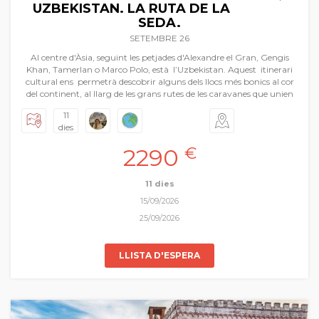
UZBEKISTAN. LA RUTA DE LA
SEDA.
SETEMBRE 26
Al centre d'Àsia, seguint les petjades d'Alexandre el Gran, Gengis
Khan, Tamerlan o Marco Polo, està l’Uzbekistan. Aquest itinerari
cultural ens permetrà descobrir alguns dels llocs més bonics al cor
del continent, al llarg de les grans rutes de les caravanes que unien
Europa, la Índia i la Xina. El camí que al llarg de segles utilitzaven de
11
canal amb propòsits militars i polítics, el que feien servir per al
dies
comerç de tota mena de productes, el principal mitjà d’informació,
de transmissió del coneixement, de difusió d’idees i experiències
2290
€
culturals entre Occident i Orient és el que hui proposem com a
gran viatge de Pasqua. Volem recuperar la memòria viva d’aquelles
ciutats i pobles que han forjat aquesta línia única amb els seus
11 dies
imponents monuments arquitectònics… Samarcanda, Bukhara,
15/09/2026
Khiva, vivint
in situ
la fascinant història de la Ruta de la Seda.
25/09/2026
LLISTA D'ESPERA