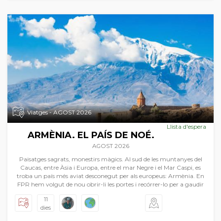
Viatges - AGOST 2026
Llista d'espera
ARMÈNIA. EL PAÍS DE NOÉ.
AGOST 2026
Paisatges sagrats, monestirs màgics. Al sud de les muntanyes del
Caucas, entre Àsia i Europa, entre el mar Negre i el Mar Caspi, es
troba un país més aviat desconegut per als europeus: Armènia. En
FPR hem volgut de nou obrir-li les portes i recórrer-lo per a gaudir
de la seua història més que mil·lenària. El país conta amb paisatges
11
magnífics, que van des de les estepes centre asiàtiques d'una soledat
dies
immensa, a les muntanyes caucàsiques d'una majestuositat
inimaginable. I tot açò amb el dibuix d'esglésies i monestirs d’una