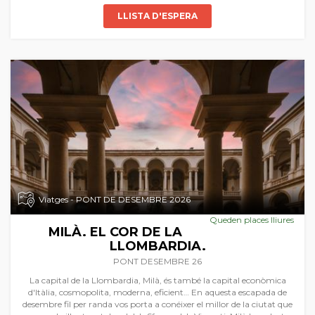
LLISTA D'ESPERA
Viatges - PONT DE DESEMBRE 2026
Queden places lliures
MILÀ. EL COR DE LA
LLOMBARDIA.
PONT DESEMBRE 26
La capital de la Llombardia, Milà, és també la capital econòmica
d'Itàlia, cosmopolita, moderna, eficient… En aquesta escapada de
desembre fil per randa vos porta a conéixer el millor de la ciutat que