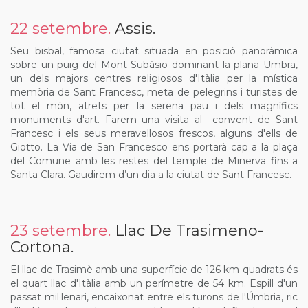
22 setembre.
Assis.
Seu bisbal, famosa ciutat situada en posició panoràmica
sobre un puig del Mont Subàsio dominant la plana Umbra,
un dels majors centres religiosos d'Itàlia per la mística
memòria de Sant Francesc, meta de pelegrins i turistes de
tot el món, atrets per la serena pau i dels magnífics
monuments d'art. Farem una visita al convent de Sant
Francesc i els seus meravellosos frescos, alguns d'ells de
Giotto. La Via de San Francesco ens portarà cap a la plaça
del Comune amb les restes del temple de Minerva fins a
Santa Clara. Gaudirem d’un dia a la ciutat de Sant Francesc.
23 setembre.
Llac De Trasimeno-
Cortona.
El llac de Trasimè amb una superfície de 126 km quadrats és
el quart llac d'Itàlia amb un perímetre de 54 km. Espill d'un
passat mil·lenari, encaixonat entre els turons de l'Úmbria, ric