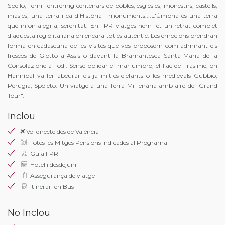
Spello, Terni i entremig centenars de pobles, esglésies, monestirs, castells,
masies; una terra rica d'Història i monuments....L'Úmbria és una terra
que infon alegria, serenitat. En FPR viatges hem fet un retrat complet
d'aquesta regió italiana on encara tot és autèntic. Les emocions prendran
forma en cadascuna de les visites que vos proposem com admirant els
frescos de Giotto a Assís o davant la Bramantesca Santa Maria de la
Consolazione a Todi. Sense oblidar el mar umbro, el llac de Trasimè, on
Hanníbal va fer abeurar els ja mítics elefants o les medievals Gubbio,
Perugia, Spoleto. Un viatge a una Terra Mil·lenària amb aire de "Grand
Tour".
Inclou
Vol directe des de València
Totes les Mitges Pensions Indicades al Programa
Guia FPR
Hotel i desdejuni
Assegurança de viatge
Itinerari en Bus
No Inclou