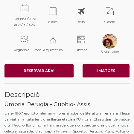
Del 18/09/2026
8 dies
Avió
Clàssic
al 25/09/2026
Regions d'Europa
Arquitectura
Història
Silvia Llacer
RESERVAR ARA!
IMATGES
Descripció
Úmbria. Perugia - Gubbio- Assís.
L'any 1907 escriptor alemany i premi nobel de literatura Hermann Hesse
va viatjar a Itàlia fent una llarga etapa a l'Úmbria. El seu diari de viatge
diu: Prop o lluny no hi ha mirada que no abarque una ciutat antiga,
cèlebre, sagrada; d'ací cap allà veiem Spoleto, Perugia, Assís, Foligno,