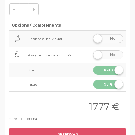
Opcions / Complements
No
Habitació individual
No
Assegurança cancel·lació
Preu
1680
€
Taxes
97 €
1777
€
* Preu per persona.
RESERVAR