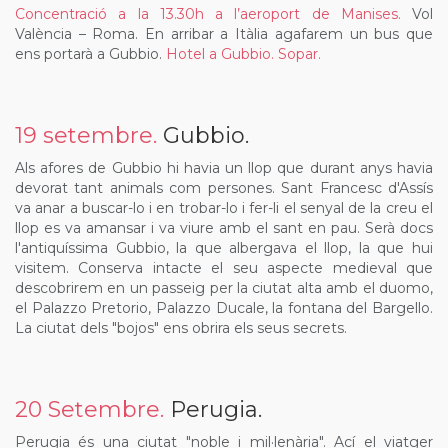
Concentració a la 13.30h a l’aeroport de Manises.
Vol
València – Roma. En arribar a Itàlia agafarem un bus que
ens portarà a Gubbio.
Hotel a Gubbio. Sopar.
19 setembre.
Gubbio.
Als afores de Gubbio hi havia un llop que durant anys havia
devorat tant animals com persones. Sant Francesc d'Assís
va anar a buscar-lo i en trobar-lo i fer-li el senyal de la creu el
llop es va amansar i va viure amb el sant en pau. Serà docs
l'antiquíssima Gubbio, la que albergava el llop, la que hui
visitem. Conserva intacte el seu aspecte medieval que
descobrirem en un passeig per la ciutat alta amb el duomo,
el Palazzo Pretorio, Palazzo Ducale, la fontana del Bargello.
La ciutat dels "bojos" ens obrira els seus secrets.
20 Setembre.
Perugia.
Perugia és una ciutat "noble i mil·lenària". Ací el viatger