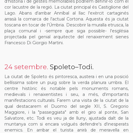
d'història i de gestes memorables podríem definir-lo com el
cor lacustre de la regió. La ciutat principal és Castiglione del
Lago. Abans d'arribar Anníbal al llac l'exèrcit cartaginés
arrasà la comarca de l'actual Cortona. Aquesta és ja ciutat
toscana en tocar de l'Úmbria. Descobrir la muralla etrusca, la
plaça comunal i -sempre que siga possible- l'església
projectada pel genial arquitecte del renaixement sienes
Francesco Di Giorgio Martini.
24 setembre.
Spoleto–Todi.
La ciutat de Spoleto és pintoresca, austera i en una posició
bellíssima sobre un puig sobre la verda planura umbra. El
centre històric és notable pels monuments romans,
medievals i renaixentistes i seu, a més, d'importants
manifestacions culturals. Farem una visita de la ciutat de la
qual destacarem el Duomo del segle XII, S. Gregorio
Maggiore, i la "passeggiata" amb el giro al ponte, San
Salvatore, etc. Todi es veu ja de lluny, ajustada dalt de la
muntanya com si encara volgués defendre's d'inesperats
enemics. En arribar el turista anirà de meravella en