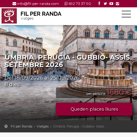
info@fil-per-randa.com
692 73 37 90
ÚMBRIA. PERUGIA - GUBBIO- ASSÍS.
SETEMBRE 2026
Del 18/09/2026 al 25/09/2026
8 dies
1680
€
per persona
Queden places lliures
Fil per Randa
Viatges
Úmbria. Perugia - Gubbio- Assís.