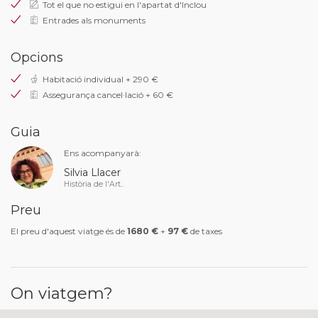
Tot el que no estigui en l'apartat d'Inclou
Entrades als monuments
Opcions
Habitació individual + 290 €
Assegurança cancel·lació + 60 €
Guia
Ens acompanyarà:
Silvia Llacer
Història de l'Art..
Preu
El preu d'aquest viatge és de
1680 €
+
97 €
de taxes
On viatgem?