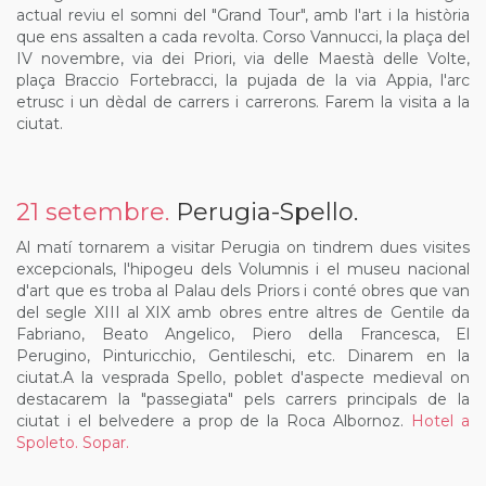
actual reviu el somni del "Grand Tour", amb l'art i la història
que ens assalten a cada revolta. Corso Vannucci, la plaça del
IV novembre, via dei Priori, via delle Maestà delle Volte,
plaça Braccio Fortebracci, la pujada de la via Appia, l'arc
etrusc i un dèdal de carrers i carrerons. Farem la visita a la
ciutat.
21 setembre.
Perugia-Spello.
Al matí tornarem a visitar Perugia on tindrem dues visites
excepcionals, l'hipogeu dels Volumnis i el museu nacional
d'art que es troba al Palau dels Priors i conté obres que van
del segle XIII al XIX amb obres entre altres de Gentile da
Fabriano, Beato Angelico, Piero della Francesca, El
Perugino, Pinturicchio, Gentileschi, etc. Dinarem en la
ciutat.A la vesprada Spello, poblet d'aspecte medieval on
destacarem la "passegiata" pels carrers principals de la
ciutat i el belvedere a prop de la Roca Albornoz.
Hotel a
Spoleto. Sopar.