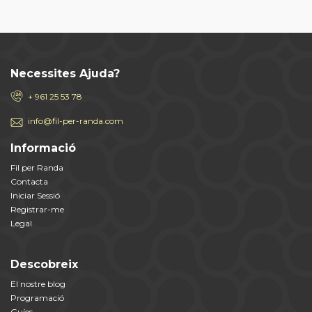
Necessites Ajuda?
+ 961 25 53 78
info@fil-per-randa.com
Informació
Fil per Randa
Contacta
Iniciar Sessió
Registrar-me
Legal
Descobreix
El nostre blog
Programació
Guíes