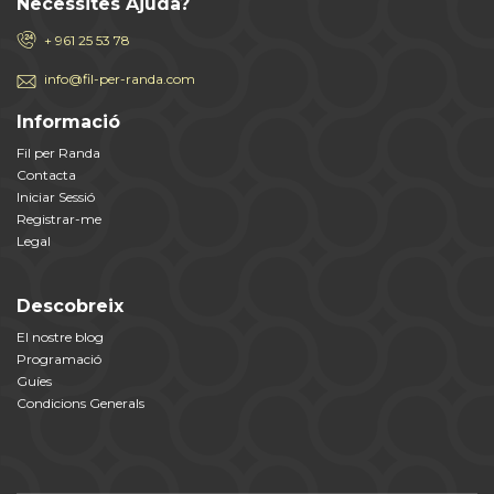
Necessites Ajuda?
+ 961 25 53 78
info@fil-per-randa.com
Informació
Fil per Randa
Contacta
Iniciar Sessió
Registrar-me
Legal
Descobreix
El nostre blog
Programació
Guíes
Condicions Generals