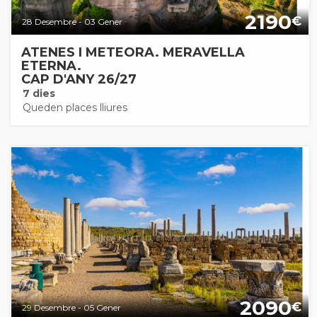
2190
€
28 Desembre - 03 Gener
ATENES I METEORA. MERAVELLA
ETERNA.
CAP D'ANY 26/27
7 dies
Queden places lliures
2090
€
29 Desembre - 05 Gener