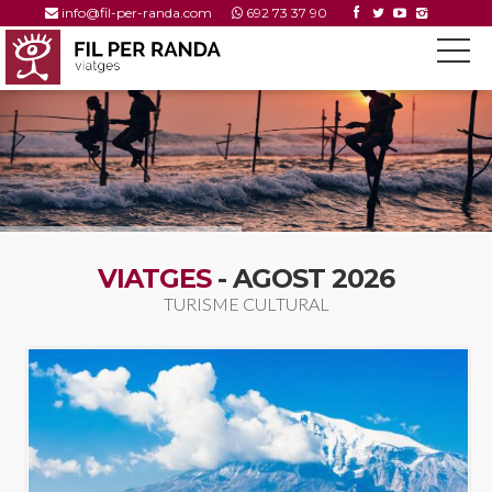
info@fil-per-randa.com
692 73 37 90
VIATGES
- AGOST 2026
TURISME CULTURAL