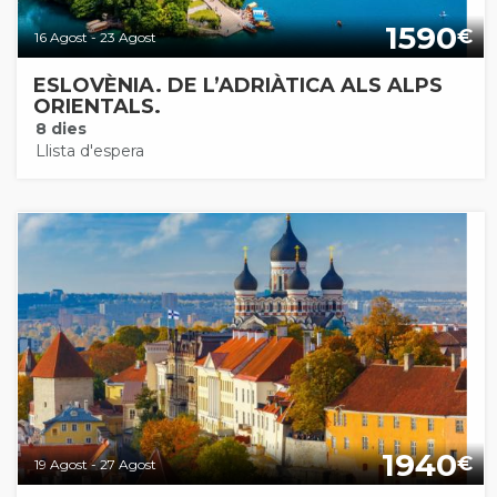
1590
€
16 Agost - 23 Agost
ESLOVÈNIA. DE L’ADRIÀTICA ALS ALPS
ORIENTALS.
8 dies
Llista d'espera
1940
€
19 Agost - 27 Agost