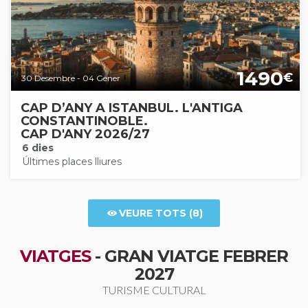
1490
€
30 Desembre - 04 Gener
CAP D’ANY A ISTANBUL. L'ANTIGA
CONSTANTINOBLE.
CAP D'ANY 2026/27
6 dies
Últimes places lliures
VEURE TOTS (8)
VIATGES
- GRAN VIATGE FEBRER
2027
TURISME CULTURAL