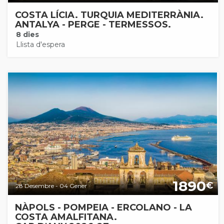
COSTA LÍCIA. TURQUIA MEDITERRÀNIA.
ANTALYA - PERGE - TERMESSOS.
8 dies
Llista d'espera
1890
€
28 Desembre - 04 Gener
NÀPOLS - POMPEIA - ERCOLANO - LA
COSTA AMALFITANA.