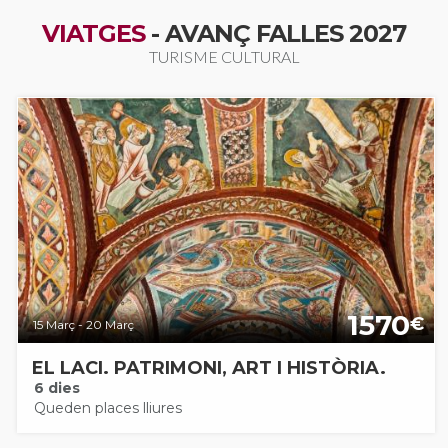
VIATGES
- AVANÇ FALLES 2027
TURISME CULTURAL
1570
€
15 Març - 20 Març
EL LACI. PATRIMONI, ART I HISTÒRIA.
6 dies
Queden places lliures