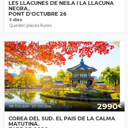
LES LLACUNES DE NEILA I LA LLACUNA
NEGRA.
PONT D'OCTUBRE 26
5 dies
Queden places lliures
2990
€
08 Octubre - 20 Octubre
COREA DEL SUD. EL PAIS DE LA CALMA
MATUTINA.