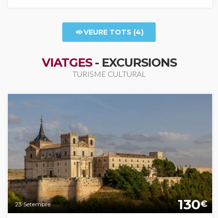
VEURE TOTS (4)
VIATGES
- EXCURSIONS
TURISME CULTURAL
130
€
23 Setembre