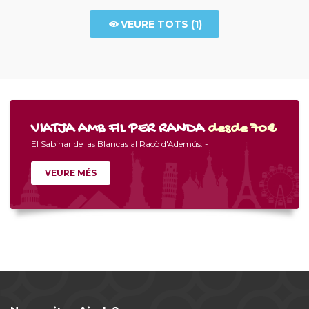
VEURE TOTS (1)
VIATJA AMB FIL PER RANDA
desde 70€
El Sabinar de las Blancas al Racò d'Ademús. -
VEURE MÉS