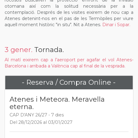
rocosos buscaven la protecció enfront de la invasió
otomana així com la solitud necessària per a la
contemplació. Després de les visites eixirem de nou cap a
Atenes detenint-nos en el pas de les Termòpiles per viure
aquell moment històric "in situ". Nit a Atenes.
Dinar i Sopar.
3 gener.
Tornada.
Al matí eixirem cap a l’aeroport per agafar el vol Atenes-
Barcelona i arribada a València cap al final de la vesprada.
- Reserva / Compra Online -
Atenes i Meteora. Meravella
eterna.
CAP D'ANY 26/27 - 7 dies
Del 28/12/2026 al 03/01/2027