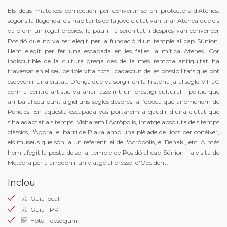
Els déus mateixos competien per convertir-se en protectors d'Atenes:
segons la llegenda, els habitants de la jove ciutat van triar Atenea que els
va oferir un regal preciós, la pau i la serenitat, i després van convèncer
Posidó que no va ser elegit per la fundació d'un temple al cap Súnion.
Hem elegit per fer una escapada en les falles la mítica Atenes. Cor
indiscutible de la cultura grega des de la més remota antiguitat ha
travessat en el seu periple vital tots i cadascun de les possibilitats que pot
esdevenir una ciutat. D'ençà que va sorgir en la història ja al segle VIII aC
com a centre artístic va anar assolint un prestigi cultural i polític que
arribà al seu punt àlgid uns segles després, a l’època que anomenem de
Pèricles. En aquesta escapada vos portarem a gaudir d'una ciutat que
s’ha adaptat als temps. Visitarem l’Acròpolis, imatge absoluta dels temps
clàssics, l'Àgora, el barri de Plaka amb una plèiade de llocs per conéixer,
els museus que són ja un referent: el de l'Acròpolis, el Benaki, etc. A més
hem afegit la posta de sol al temple de Posidó al cap Súnion i la visita de
Meteora per a arrodonir un viatge al bressol d'Occident.
Inclou
Guia local
Guia FPR
Hotel i desdejuni