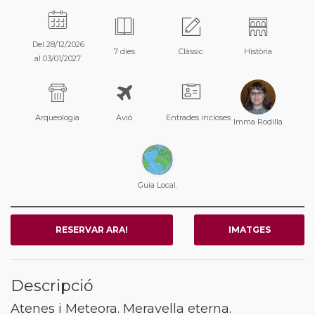
Del 28/12/2026
7 dies
Clàssic
Història
al 03/01/2027
Arqueologia
Avió
Entrades incloses
Imma Rodilla
Guia Local.
RESERVAR ARA!
IMATGES
Descripció
Atenes i Meteora. Meravella eterna.