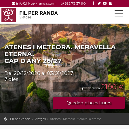
info@fil-per-randa.com
692 73 37 90
ATENES I METEORA. MERAVELLA
ETERNA.
CAP D'ANY 26/27
Del 28/12/2026 al 03/01/2027
7 dies
2190
€
per persona
Queden places lliures
Fil per Randa
Viatges
Atenes i Meteora. Meravella eterna.