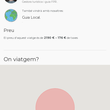
Gestora turística i guia FPR..
També vindrà amb nosaltres:
Guia Local.
.
Preu
El preu d'aquest viatge és de
2190 €
+
176 €
de taxes
On viatgem?