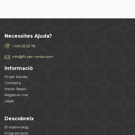
Necessites Ajuda?
+ 961 25 53 78
info@fil-per-randa.com
Informació
Fil per Randa
Contacta
Iniciar Sessió
Registrar-me
Legal
Descobreix
El nostre blog
Programació