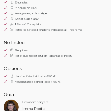
Entrades
Itinerari en Bus
Assegurança de viatge
Sopar Cap d'any
1 Pensió Completa
Totes les Mitges Pensions Indicades al Programa
No Inclou
Propines
Tot el que no estigui en l'apartat d'Inclou
Opcions
Habitació individual + 490 €
Assegurança cancel·lació + 60 €
Guia
Ens acompanyarà:
Imma Rodilla