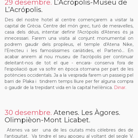
29 desembre.
L’Acròpolis-Museu de
L’Acrópolis.
Des del nostre hotel al centre començarem a visitar la
capital de Grècia. Centre del món grec, turó de meravelles,
casa dels déus, intentar definir l'Acròpolis d'Atenes és ja
innecessari. Farem una visita al conjunt monumental on
podrem gaudir dels propileus, el temple d'Atena Nike,
l’Erecteu i les famosíssimes cariàtides, el Partenó… En
acabar anirem al nou museu de l'acròpolis per continuar
deleitant-nos de tot el que - encara- conserva fora de
l'espoliació que va sofrir en època otomana per part de les
potències occidentals. Ja a la vesprada farem un passeig pel
barri de Plaka i tindrem temps lliure per fer alguna compra
o gaudir de la trepidant vida en la capital hel·lènica.
Dinar.
30 desembre.
Atenes. Les Àgores.
Olimpièon-Mont Licabet.
Atenes va ser una de les ciutats més cèlebres des de
l'antiguitat. Va tindre el seu apogeu al voltant del segle V.