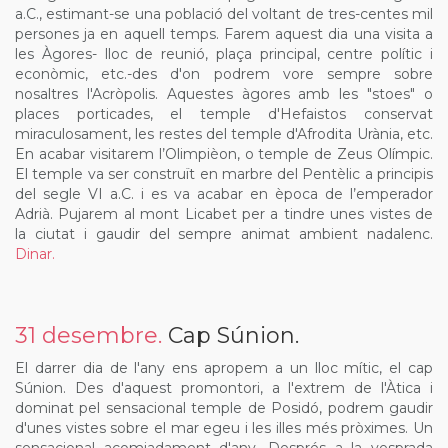
a.C., estimant-se una població del voltant de tres-centes mil
persones ja en aquell temps. Farem aquest dia una visita a
les Àgores- lloc de reunió, plaça principal, centre polític i
econòmic, etc.-des d'on podrem vore sempre sobre
nosaltres l'Acròpolis. Aquestes àgores amb les "stoes" o
places porticades, el temple d'Hefaistos conservat
miraculosament, les restes del temple d'Afrodita Urània, etc.
En acabar visitarem l’Olimpièon, o temple de Zeus Olímpic.
El temple va ser construït en marbre del Pentèlic a principis
del segle VI a.C. i es va acabar en època de l’emperador
Adrià. Pujarem al mont Licabet per a tindre unes vistes de
la ciutat i gaudir del sempre animat ambient nadalenc.
Dinar.
31 desembre.
Cap Súnion.
El darrer dia de l'any ens apropem a un lloc mític, el cap
Súnion. Des d'aquest promontori, a l'extrem de l'Àtica i
dominat pel sensacional temple de Posidó, podrem gaudir
d'unes vistes sobre el mar egeu i les illes més pròximes. Un