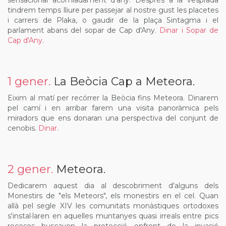
sensacional acomiadament d'any. Després a la vesprada
tindrem temps lliure per passejar al nostre gust les placetes
i carrers de Plaka, o gaudir de la plaça Sintagma i el
parlament abans del sopar de Cap d'Any.
Dinar i Sopar de
Cap d'Any.
1 gener.
La Beòcia Cap a Meteora.
Eixim al matí per recórrer la Beòcia fins Meteora. Dinarem
pel camí i en arribar farem una visita panoràmica pels
miradors que ens donaran una perspectiva del conjunt de
cenobis.
Dinar.
2 gener.
Meteora.
Dedicarem aquest dia al descobriment d'alguns dels
Monestirs de "els Meteors", els monestirs en el cel. Quan
allà pel segle XIV les comunitats monàstiques ortodoxes
s'instal·laren en aquelles muntanyes quasi irreals entre pics