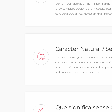
per un col·laborador de Fil-per-randa
previst visites opcionals a Museus, esglés
calguera pagar-los, no estan mai incloso
Caràcter Natural / S
Els nostres viatges no estan pensats pe
els aspectes culturals dels indrets a conèi
Per tant són excursions còmodes i poc e
indica les seues característiques.
Què significa sense d