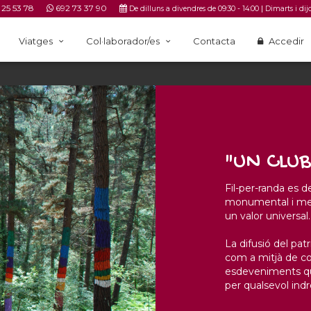
 25 53 78
692 73 37 90
|
De dilluns a divendres de 09:30 - 14:00
Dimarts i dij
Viatges
Col·laborador/es
Contacta
Accedir
"UN CLUB
Fil-per-randa es de
monumental i med
un valor universal.
La difusió del patr
com a mitjà de con
esdeveniments qu
per qualsevol ind