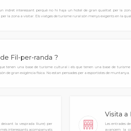
 un indret interessant perquè no hi haja un hotel de gran qualitat per la zon
per la zona a visitar. Els viatges de turisme rural són menys exigents en la qual
de Fil-per-randa ?
que tenen una base de turisme cultural i els que tenen una base de turism
 són de gran exigència física. No estan pensades per a esportistes de muntanya.
Visita a
eixant la vesprada lliure) per
Les entrades de 
ts més interessants acompanyats
avancem la co