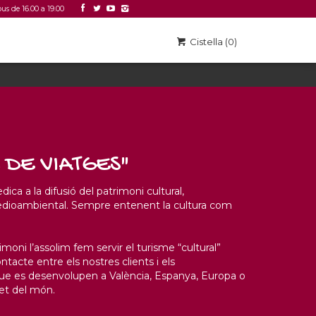
ous de 16.00 a 19.00
Accedir
Link 2
Cistella (0)
 DE VIATGES"
dica a la difusió del patrimoni cultural,
ioambiental. Sempre entenent la cultura com
imoni l’assolim fem servir el turisme “cultural”
tacte entre els nostres clients i els
e es desenvolupen a València, Espanya, Europa o
ret del món.