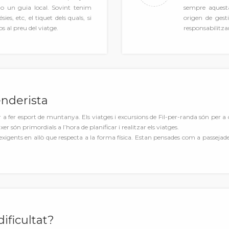
 o un guia local. Sovint tenim
sempre aquesta
ies, etc, el tiquet dels quals, si
origen de gest
s al preu del viatge.
responsabilitzar
enderista
r a fer esport de muntanya. Els viatges i excursions de Fil-per-randa són per 
xer són primordials a l’hora de planificar i realitzar els viatges.
xigents en allò que respecta a la forma física. Estan pensades com a passejade
ificultat?