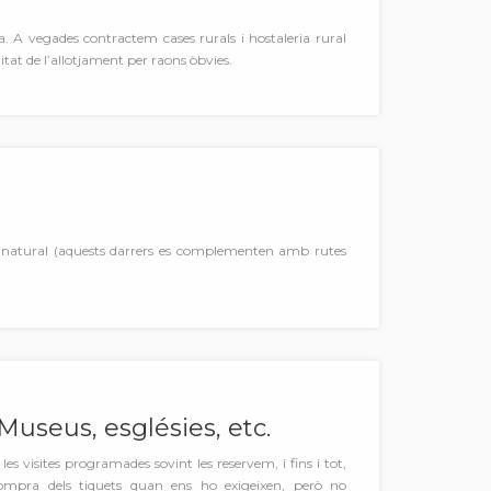
a. A vegades contractem cases rurals i hostaleria rural
itat de l’allotjament per raons òbvies.
e natural (aquests darrers es complementen amb rutes
 Museus, esglésies, etc.
les visites programades sovint les reservem, i fins i tot,
mpra dels tiquets quan ens ho exigeixen, però no