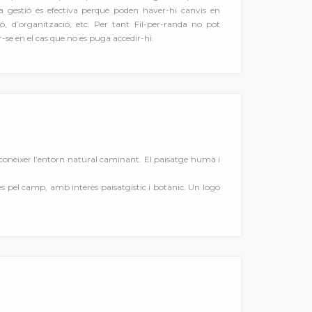
 gestió és efectiva perquè poden haver-hi canvis en
ió, d’organització, etc. Per tant Fil-per-randa no pot
-se en el cas que no es puga accedir-hi.
a conèixer l’entorn natural caminant. El paisatge humà i
s pel camp, amb interès paisatgístic i botànic. Un logo