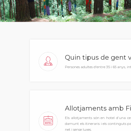
Quin tipus de gent v
Persones adultes d'entre 35 i 65 anys, 
Allotjaments amb Fi
Els allotjaments són en hotel d’una cer
damunt els itineraris i els continguts p
net i sense luxes.