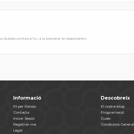
ho dubtes contacta'ns i a la brevetat te respondrem.
Informació
Descobreix
Fil per Randa
El nostre blog
Contacta
Programació
Iniciar Sessió
Guíes
Registrar-me
Condicions General
Legal