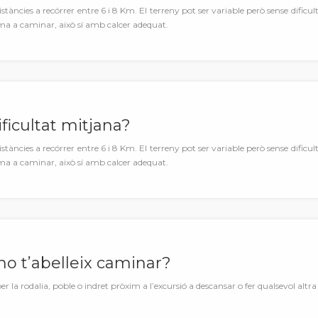
stàncies a recórrer entre 6 i 8 Km. El terreny pot ser variable però sense dificul
ma a caminar, això sí amb calcer adequat.
ficultat mitjana?
stàncies a recórrer entre 6 i 8 Km. El terreny pot ser variable però sense dificul
ma a caminar, això sí amb calcer adequat.
no t’abelleix caminar?
r la rodalia, poble o indret pròxim a l’excursió a descansar o fer qualsevol altr