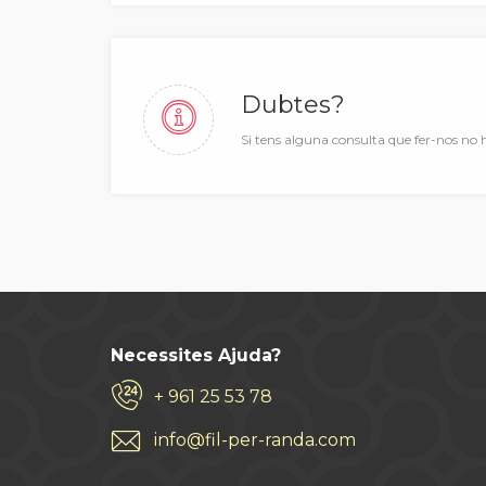
Dubtes?
Si tens alguna consulta que fer-nos no 
Necessites Ajuda?
+ 961 25 53 78
info@fil-per-randa.com