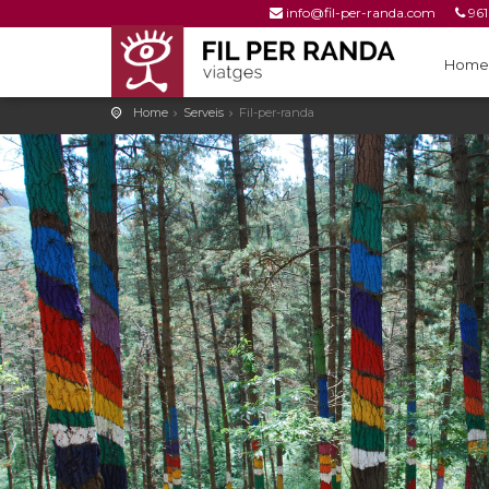
info@fil-per-randa.com
961
961 25 53 78
Home
Home
Serveis
Fil-per-randa