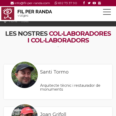
info@fil-per-randa.com
692 73 37 90
Home
Guies
LES NOSTRES
COL·LABORADORES
I COL·LABORADORS
-
Santi Tormo
Arquitecte tècnic i restaurador de
monuments
Joan Grifoll