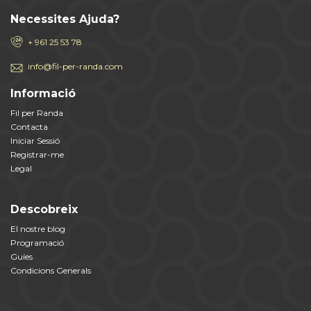
Necessites Ajuda?
+ 961 25 53 78
info@fil-per-randa.com
Informació
Fil per Randa
Contacta
Iniciar Sessió
Registrar-me
Legal
Descobreix
El nostre blog
Programació
Guíes
Condicions Generals