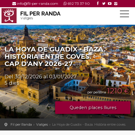
info@fil-per-randa.com
692 73 37 90
LA HOYA DE GUADIX - BAZA.
HISTÒRIA ENTRE COVES.
CAP D'ANY 2026-27
Del 30/12/2026 al 03/01/2027
5 dies
1210
€
per persona
Queden places lliures
Fil per Randa
Viatges
La Hoya de Guadix - Baza. Història entre coves.