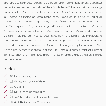
argilenques semidesèrtiques que es coneixen com "badlands". Aquestes
terres formades pel pas dels mil·lennis i de l'erosió han deixat un paisatge
espectacular d'una bellesa fora del comú. Després de cinc milions d'anys
la Unesco ha inclòs aquesta regió l'any 2020 en la Xarxa Mundial de
Geoparcs. En aquest Cap d'Any i aprofitant l’inici de l’hivern, volem
conéixer aquest món, a més de gaudir sense límit de la ciutat de Guadix.
Aquesta va ser la Julia Gemella Acci dels romans i la Wadi-As dels àrabs.
Visitarem els indrets més característics com la catedral, els miradors, el
barri de les coves, etc. Així com de la seua gastronomia rica en matisos,
plena de llum com la sopa de Guadix, el conejo al ajillo, la olla de San
Antón etc. A més visitarem la tranquila Baza així com el fantàstic castell
de la Calahorra un dels llocs més impressionants d'una Andalusia plena
de meravelles.
Inclou
Hotel i desdejuni
Assegurança de viatge
Guia FPR
Mitja Pensió tots el dies.
4x4 Miradores del Fin del Mundo
4x4 Ruta de Los Colorados