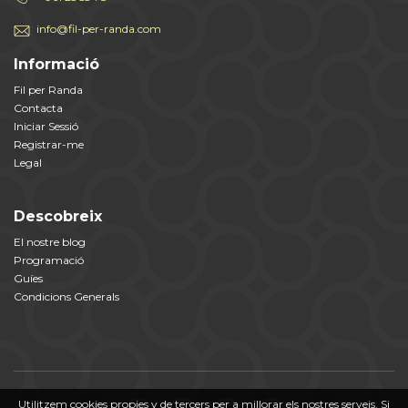
info@fil-per-randa.com
Informació
Fil per Randa
Contacta
Iniciar Sessió
Registrar-me
Legal
Descobreix
El nostre blog
Programació
Guíes
Condicions Generals
Utilitzem cookies propies y de tercers per a millorar els nostres serveis. Si