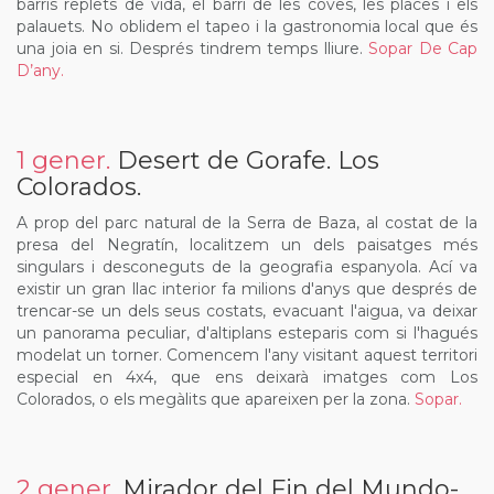
barris replets de vida, el barri de les coves, les places i els
palauets. No oblidem el tapeo i la gastronomia local que és
una joia en si. Després tindrem temps lliure.
Sopar De Cap
D’any.
1 gener.
Desert de Gorafe. Los
Colorados.
A prop del parc natural de la Serra de Baza, al costat de la
presa del Negratín, localitzem un dels paisatges més
singulars i desconeguts de la geografia espanyola. Ací va
existir un gran llac interior fa milions d'anys que després de
trencar-se un dels seus costats, evacuant l'aigua, va deixar
un panorama peculiar, d'altiplans esteparis com si l'hagués
modelat un torner. Comencem l'any visitant aquest territori
especial en 4x4, que ens deixarà imatges com Los
Colorados, o els megàlits que apareixen per la zona.
Sopar.
2 gener.
Mirador del Fin del Mundo-