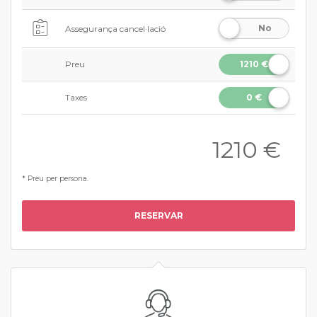
No
Assegurança cancel·lació
Preu
1210 €
Taxes
0 €
1210
€
* Preu per persona.
RESERVAR