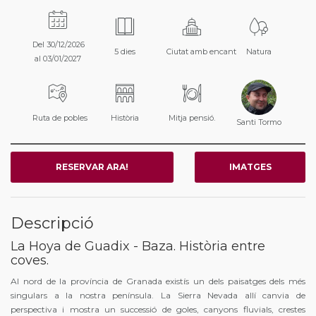
Del 30/12/2026
5 dies
Ciutat amb encant
Natura
al 03/01/2027
Ruta de pobles
Història
Mitja pensió.
Santi Tormo
RESERVAR ARA!
IMATGES
Descripció
La Hoya de Guadix - Baza. Història entre
coves.
Al nord de la província de Granada existís un dels paisatges dels més
singulars a la nostra península. La Sierra Nevada allí canvia de
perspectiva i mostra un successió de goles, canyons fluvials, crestes