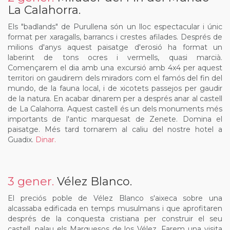
La Calahorra.
Els "badlands" de Purullena són un lloc espectacular i únic
format per xaragalls, barrancs i crestes afilades. Després de
milions d'anys aquest paisatge d'erosió ha format un
laberint de tons ocres i vermells, quasi marcià.
Començarem el dia amb una excursió amb 4x4 per aquest
territori on gaudirem dels miradors com el famós del fin del
mundo, de la fauna local, i de xicotets passejos per gaudir
de la natura. En acabar dinarem per a després anar al castell
de La Calahorra. Aquest castell és un dels monuments més
importants de l'antic marquesat de Zenete. Domina el
paisatge. Més tard tornarem al caliu del nostre hotel a
Guadix.
Dinar.
3 gener.
Vélez Blanco.
El preciós poble de Vélez Blanco s'aixeca sobre una
alcassaba edificada en temps musulmans i que aprofitaren
després de la conquesta cristiana per construir el seu
castell, palau els Marquesos de los Vélez. Farem una visita