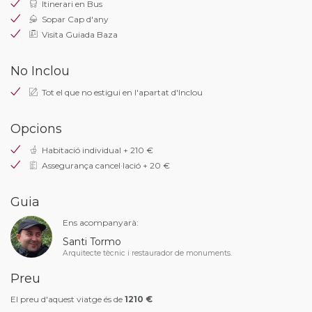
Itinerari en Bus
Sopar Cap d'any
Visita Guiada Baza
No Inclou
Tot el que no estigui en l'apartat d'Inclou
Opcions
Habitació individual + 210 €
Assegurança cancel·lació + 20 €
Guia
Ens acompanyarà:
Santi Tormo
Arquitecte tècnic i restaurador de monuments.
Preu
El preu d'aquest viatge és de
1210 €