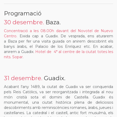
Programació
30 desembre.
Baza.
Concentració a les 08.00h davant del Novotel de Nuevo
Centro.
Eixida cap a Guadix. De vesprada, ens aturarem
a Baza per fer una visita guiada on anirem descobrint els
banys àrabs, el Palacio de los Enríquez etc. En acabar,
anirem a Guadix
. Hotel de 4* al centre de la ciutat totes les
nits.
Sopar.
31 desembre.
Guadix.
Acabant l'any 1489, la ciutat de Guadix va ser conquerida
pels Reis Catòlics, va ser reorganitzada i integrada al nou
món cristià sota el domini de Castella. Guadix és
monumental, una ciutat històrica plena de deliciosos
descobriments amb reminiscències romanes, àrabs, jueues i
castellanes. La catedral i el castell, antic fort musulmà, els