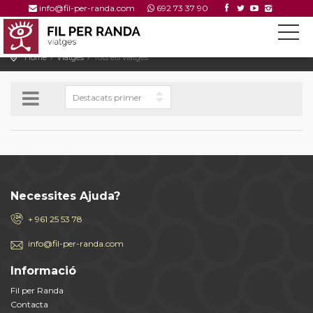
info@fil-per-randa.com
692 73 37 90
Home
Viatges
Tots els viatges
Necessites Ajuda?
+ 961 25 53 78
info@fil-per-randa.com
Informació
Fil per Randa
Contacta