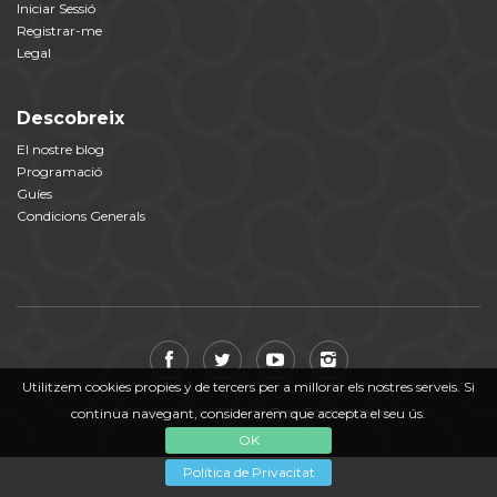
Iniciar Sessió
Registrar-me
Legal
Descobreix
El nostre blog
Programació
Guíes
Condicions Generals
Utilitzem cookies propies y de tercers per a millorar els nostres serveis. Si
© Fil per Randa 2026 by
Crea Comunicació
continua navegant, considerarem que accepta el seu ús.
OK
Política de Privacitat