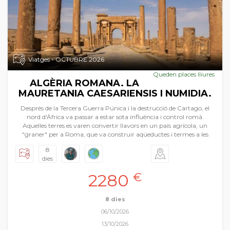
Viatges - OCTUBRE 2026
Queden places lliures
ALGÈRIA ROMANA. LA
MAURETANIA CAESARIENSIS I NUMIDIA.
Després de la Tercera Guerra Púnica i la destrucció de Cartago, el
nord d'Àfrica va passar a estar sota influència i control romà.
Aquelles terres es varen convertir llavors en un país agrícola, un
"graner" per a Roma, que va construir aqüeductes i termes a les
portes del desert. Pròsperes, les províncies romanes - la Mauretania
8
Caesariensis i la Numidia- es cobriren d'edificis prestigiosos les restes
dies
dels quals avui dia fan les delícies dels aficionats a la història i
l'arqueologia. En aquesta Pasqua Fil per randa vos presenta una
2280
€
gran novetat, el viatge a Algèria, concretament al nord d’aquest
gran país. Tindrem durant aquests dies visites inoblidables seguint
l’estela de les ciutats romanes i les seues restes monumentals a més
8 dies
de descobrir la capital del país: Alger. Timgad, Hipona, la tomba de
06/10/2026
Massinissa, Galama, Djemila, etc. Un univers ple de meravelles que
esperen ser conegudes i viscudes. Tota una expedició nord-africana
13/10/2026