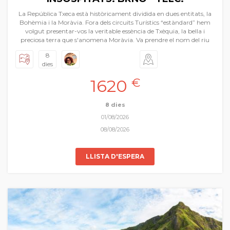
La República Txeca està històricament dividida en dues entitats, la
Bohèmia i la Moràvia. Fora dels circuits Turístics “estàndard” hem
volgut presentar-vos la veritable essència de Txèquia, la bella i
preciosa terra que s'anomena Moràvia. Va prendre el nom del riu
Morava que travessa el nord-oest de la regió. Visitarem la seua
8
capital Brno, ciutats i viles precioses com Telč, Kroměříž, Olomouc
dies
etc.. Castells, ciutats medievals i barroques, pobles com de postal i
tot en un ambient relaxat i tranquil. També podrem degustar
1620
€
algunes de les millors cerveses que ens regala la regió i una
gastronomia rotunda plena de notes centreeuropees. És un viatge
a part sencera.
8 dies
01/08/2026
08/08/2026
LLISTA D'ESPERA