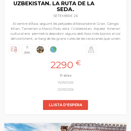
UZBEKISTAN. LA RUTA DE LA
SEDA.
SETEMBRE 26
Al centre d'Àsia, seguint les petjades d'Alexandre el Gran, Gengis
Khan, Tamerlan o Marco Polo, està l’Uzbekistan. Aquest itinerari
cultural ens permetrà descobrir alguns dels llocs més bonics al cor
del continent, al llarg de les grans rutes de les caravanes que unien
Europa, la Índia i la Xina. El camí que al llarg de segles utilitzaven de
11
canal amb propòsits militars i polítics, el que feien servir per al
dies
comerç de tota mena de productes, el principal mitjà d’informació,
de transmissió del coneixement, de difusió d’idees i experiències
2290
€
culturals entre Occident i Orient és el que hui proposem com a
gran viatge de Pasqua. Volem recuperar la memòria viva d’aquelles
ciutats i pobles que han forjat aquesta línia única amb els seus
11 dies
imponents monuments arquitectònics… Samarcanda, Bukhara,
15/09/2026
Khiva, vivint
in situ
la fascinant història de la Ruta de la Seda.
25/09/2026
LLISTA D'ESPERA