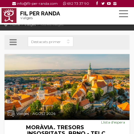
info@fil-per-randa.com
692 73 37 90
Home
Viatges
Tots els viatges
Viatges - AGOST 2026
Llista d'espera
MORÀVIA. TRESORS
INSOSPITATS. BRNO - TELC.