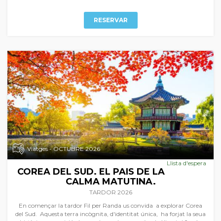
només a FIL PER RANDA.
RESERVAR
Viatges - OCTUBRE 2026
Llista d'espera
COREA DEL SUD. EL PAIS DE LA
CALMA MATUTINA.
TARDOR 2026
En començar la tardor Fil per Randa us convida a explorar Corea
del Sud. Aquesta terra incògnita, d'identitat única, ha forjat la seua