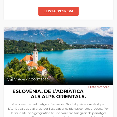
LLISTA D'ESPERA
Viatges - AGOST 2026
Llista d'espera
ESLOVÈNIA. DE L’ADRIÀTICA
ALS ALPS ORIENTALS.
Vos presentem el viatge a Eslovènia. Xicotet país entre els Alps i
l'Adriàtica que s'allarga per l'est cap a les planes centreeuropees. Per
la seua situació geogràfica té una varietat tan gran de paisatges