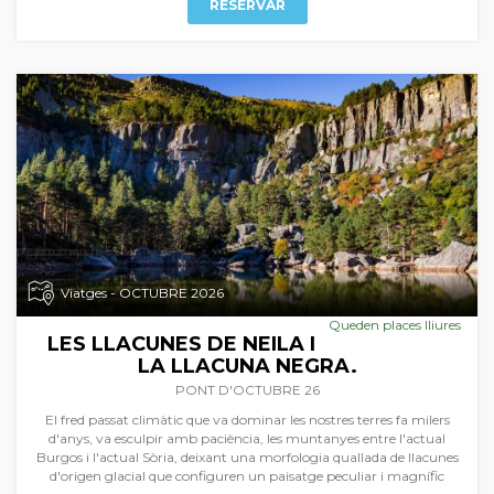
RESERVAR
Viatges - OCTUBRE 2026
Queden places lliures
LES LLACUNES DE NEILA I
LA LLACUNA NEGRA.
PONT D'OCTUBRE 26
El fred passat climàtic que va dominar les nostres terres fa milers
d'anys, va esculpir amb paciència, les muntanyes entre l'actual
Burgos i l'actual Sòria, deixant una morfologia quallada de llacunes
d'origen glacial que configuren un paisatge peculiar i magnífic