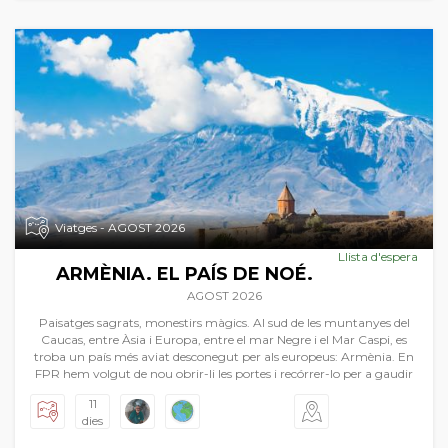
Viatges - AGOST 2026
Llista d'espera
ARMÈNIA. EL PAÍS DE NOÉ.
AGOST 2026
Paisatges sagrats, monestirs màgics. Al sud de les muntanyes del
Caucas, entre Àsia i Europa, entre el mar Negre i el Mar Caspi, es
troba un país més aviat desconegut per als europeus: Armènia. En
FPR hem volgut de nou obrir-li les portes i recórrer-lo per a gaudir
de la seua història més que mil·lenària. El país conta amb paisatges
11
magnífics, que van des de les estepes centre asiàtiques d'una soledat
dies
immensa, a les muntanyes caucàsiques d'una majestuositat
inimaginable. I tot açò amb el dibuix d'esglésies i monestirs d’una