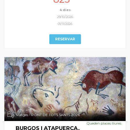
patrimonial indubtable, a les que ens aproximem en el nostre
periple autumnal.
4 dies
29/10/2026
01/11/2026
RESERVAR
Viatges - PONT DE TOTS SANTS 2026
Queden places lliures
BURGOS I ATAPUERCA.