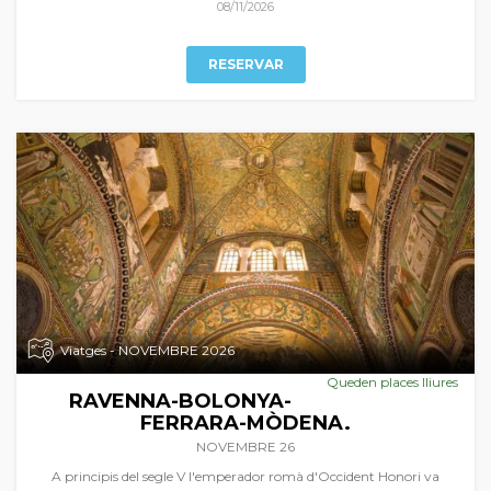
de França i de la seua esplèndida gastronomia al país de les tòfones i
08/11/2026
del foie-gras.
RESERVAR
Viatges - NOVEMBRE 2026
Queden places lliures
RAVENNA-BOLONYA-
FERRARA-MÒDENA.
NOVEMBRE 26
A principis del segle V l'emperador romà d'Occident Honori va