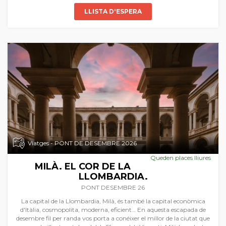
LLISTA D'ESPERA
Viatges - PONT DE DESEMBRE 2026
Queden places lliures
MILÀ. EL COR DE LA
LLOMBARDIA.
PONT DESEMBRE 26
La capital de la Llombardia, Milà, és també la capital econòmica
d'Itàlia, cosmopolita, moderna, eficient… En aquesta escapada de
desembre fil per randa vos porta a conéixer el millor de la ciutat que