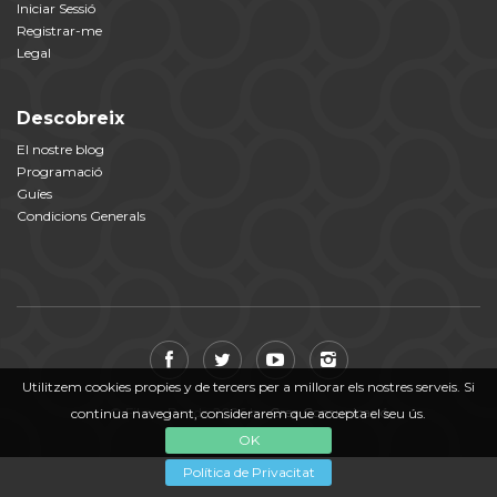
Iniciar Sessió
Registrar-me
Legal
Descobreix
El nostre blog
Programació
Guíes
Condicions Generals
Utilitzem cookies propies y de tercers per a millorar els nostres serveis. Si
© Fil per Randa 2026 by
Crea Comunicació
continua navegant, considerarem que accepta el seu ús.
OK
Política de Privacitat