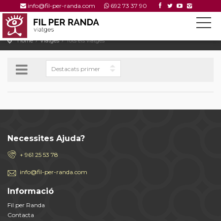
info@fil-per-randa.com
692 73 37 90
Home
Viatges
Tots els viatges
Necessites Ajuda?
+ 961 25 53 78
info@fil-per-randa.com
Informació
Fil per Randa
Contacta