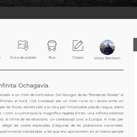
a
Ruta de pobles
Bus
Clàssic
Victor Benlloch
Infinita. Ochagavía.
ccedir a un món de contrastos. De l’eixugor de les “Bardenas Reales” al
 Pirineu al nord, i tot travessat per un món rural ric i divers amb un
per les
foces
, estrets talls a la roca per l’incansable pas de l’aigua, plens
 I com a culminació la magnífica fageda d’Irati, una infinita extensió
nts al ritme de les estacions, un calidoscopi únic a Europa. A més, per
fegit les visites explicades d'algunes de les poblacions navarreses,
atrimonial indubtable, a les que ens aproximem en el nostre periple