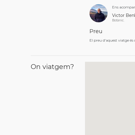
Ens acompan
Victor Ben
Botànic.
Preu
El preu d'aquest viatge és
On viatgem?