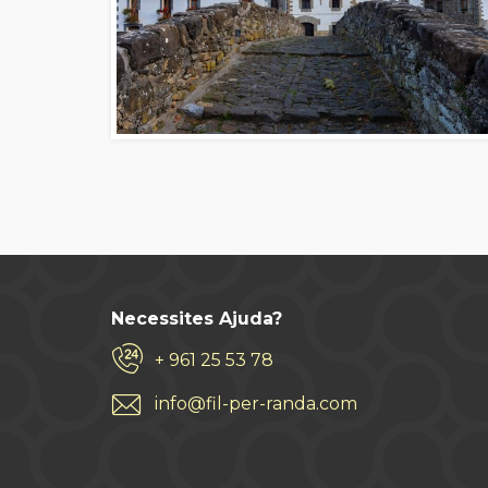
Necessites Ajuda?
+ 961 25 53 78
info@fil-per-randa.com