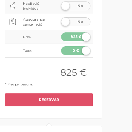
Habitació
No
individual
Assegurança
No
cancel·lació
Preu
825 €
Taxes
0 €
825
€
* Preu per persona.
RESERVAR