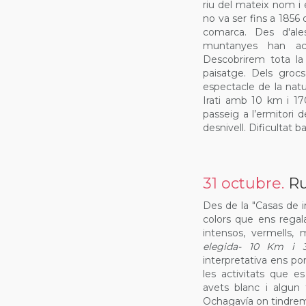
riu del mateix nom i 
no va ser fins a 1856 
comarca. Des d'ale
muntanyes han aco
Descobrirem tota la 
paisatge. Dels grocs
espectacle de la nat
Irati amb 10 km i 17
passeig a l’ermitori 
desnivell. Dificultat ba
31 octubre.
Ru
Des de la "Casas de i
colors que ens regal
intensos, vermells, 
elegida- 10 Km i 3
interpretativa ens po
les activitats que 
avets blanc i algun 
Ochagavía on tindrem 