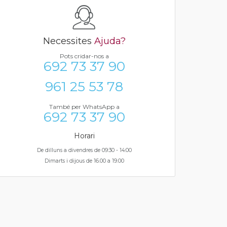
Necessites
Ajuda?
Pots cridar-nos a
692 73 37 90
961 25 53 78
També per WhatsApp a
692 73 37 90
Horari
De dilluns a divendres de 09:30 - 14:00
Dimarts i dijous de 16.00 a 19.00