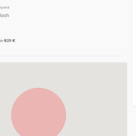
yarà:
lloch
 de
825 €