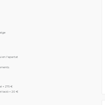
atge
ui en l'apartat
uments
al + 275 €
·lació + 20 €