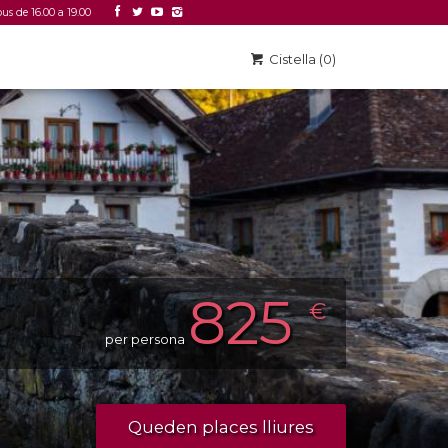
ous de 16.00 a 19.00
Accedir
Link 2
Cistella (0)
825
€
per persona
Queden places lliures