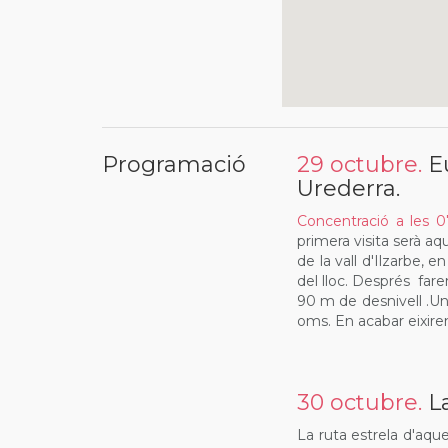
Programació
29 octubre.
E
Urederra.
Concentració a les 0
primera visita serà aq
de la vall d'Ilzarbe, e
del lloc. Després fare
90 m de desnivell .Un 
oms. En acabar eixire
30 octubre.
La
La ruta estrela d'aque