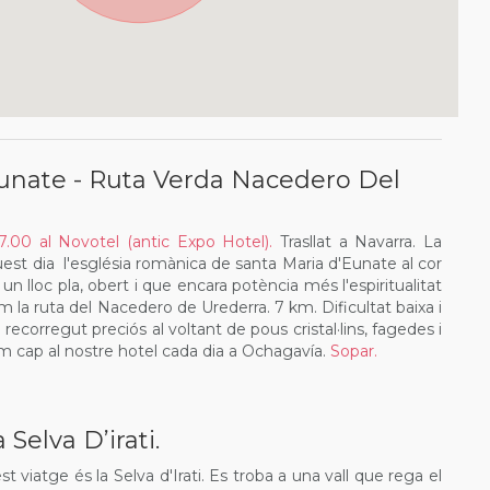
unate - Ruta Verda Nacedero Del
7.00 al Novotel (antic Expo Hotel).
Trasllat a Navarra. La
uest dia l'església romànica de santa Maria d'Eunate al cor
n un lloc pla, obert i que encara potència més l'espiritualitat
m la ruta del Nacedero de Urederra. 7 km. Dificultat baixa i
recorregut preciós al voltant de pous cristal·lins, fagedes i
m cap al nostre hotel cada dia a Ochagavía.
Sopar.
 Selva D’irati.
st viatge és la Selva d'Irati. Es troba a una vall que rega el