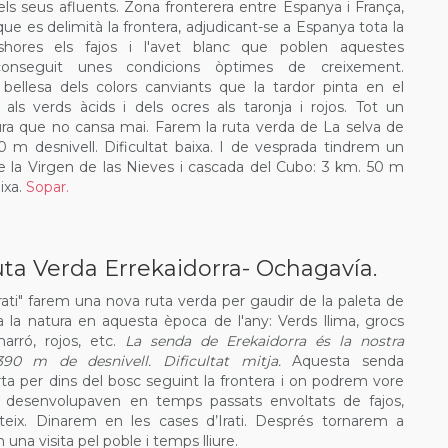
els seus afluents. Zona fronterera entre Espanya i França,
que es delimità la frontera, adjudicant-se a Espanya tota la
shores els fajos i l'avet blanc que poblen aquestes
nseguit unes condicions òptimes de creixement.
bellesa dels colors canviants que la tardor pinta en el
 als verds àcids i dels ocres als taronja i rojos. Tot un
ura que no cansa mai. Farem la ruta verda de La selva de
0 m desnivell. Dificultat baixa. I de vesprada tindrem un
de la Virgen de las Nieves i cascada del Cubo: 3 km. 50 m
ixa.
Sopar.
ta Verda Errekaidorra- Ochagavía.
rati" farem una nova ruta verda per gaudir de la paleta de
a la natura en aquesta època de l'any: Verds llima, grocs
marró, rojos, etc.
La senda de Erekaidorra és la nostra
90 m de desnivell. Dificultat mitja.
Aquesta senda
rta per dins del bosc seguint la frontera i on podrem vore
es desenvolupaven en temps passats envoltats de fajos,
teix. Dinarem en les cases d’Irati. Després tornarem a
una visita pel poble i temps lliure.