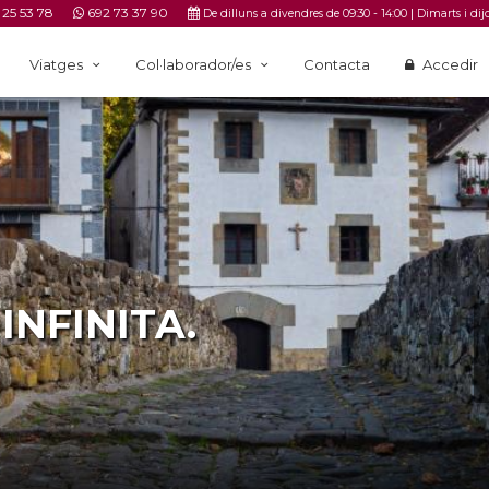
 25 53 78
692 73 37 90
|
De dilluns a divendres de 09:30 - 14:00
Dimarts i dij
Viatges
Col·laborador/es
Contacta
Accedir
INFINITA.