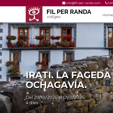
info@fil-per-randa.com
961
961 25 53 78
Home
IRATI. LA FAGEDA 
OCHAGAVÍA.
Del 29/10/2026 al 01/11/2026
4 dies