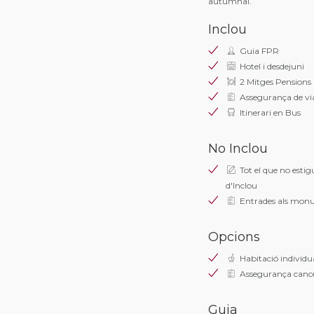
autumnal.
Inclou
Guia FPR
Hotel i desdejuni
2 Mitges Pensions
Assegurança de vi
Itinerari en Bus
No Inclou
Tot el que no estig
d'Inclou
Entrades als mon
Opcions
Habitació individu
Assegurança cancel
Guia