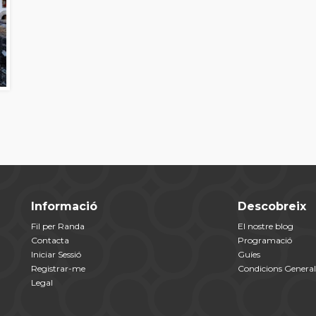
Informació
Descobreix
Fil per Randa
El nostre blog
Contacta
Programació
Iniciar Sessió
Guíes
Registrar-me
Condicions General
Legal