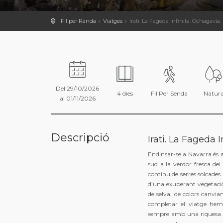
Fil per Randa
Viatges
Irati. La Fageda Infinita. Ochagavía.
Del 29/10/2026
4 dies
Fil Per Senda
Natur
al 01/11/2026
Descripció
Irati. La Fageda 
Endinsar-se a Navarra és a
sud a la verdor fresca del
continu de serres solcades 
d’una exuberant vegetació.
de selva, de colors canvia
completar el viatge hem a
sempre amb una riquesa p