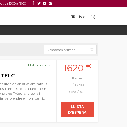
ous de 16.00 a 19.00
Accedir
Link 2
Cistella (0)
1620
€
Llista d'espera
 TELC.
8 dies
 dividida en dues entitats, la
01/08/2026
its Turístics “estàndard” hem
08/08/2026
ncia de Txèquia, la bella i
a. Va prendre el nom del riu
a regió. Visitarem la seua
LLISTA
es com Telč, Kroměříž, Olomouc
D'ESPERA
rroques, pobles com de postal i
il. També podrem degustar
s regala la regió i una