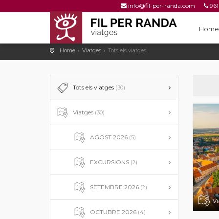
info@fil-per-randa.com
961
961 25 53 78
Home
Home
Viatges
Tots els viatges
Tots els viatges
(30)
Viatges
(30)
AGOST 2026
(5)
EXCURSIONS
(2)
SETEMBRE 2026
(2)
Vi
OCTUBRE 2026
(4)