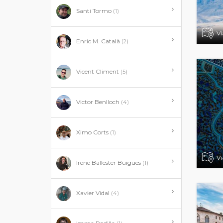
Santi Tormo
(1)
Vi
Enric M. Català
(2)
Vicent Climent
(5)
Victor Benlloch
(4)
Ximo Corts
(1)
Vi
Irene Ballester Buigues
(1)
Xavier Vidal
(4)