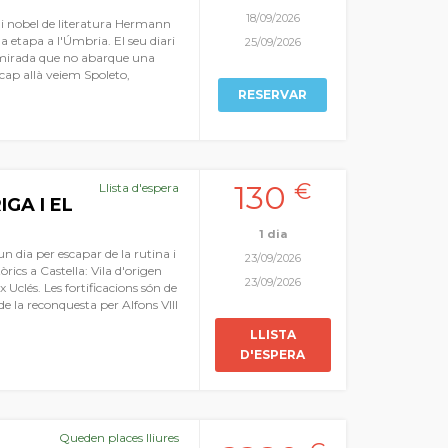
18/09/2026
i nobel de literatura Hermann
ga etapa a l'Úmbria. El seu diari
25/09/2026
a mirada que no abarque una
 cap allà veiem Spoleto,
 i entremig centenars de pobles,
RESERVAR
una terra rica d'Història i
ue infon alegria, serenitat.
mplet d'aquesta regió italiana
ions prendran forma en
oposem com admirant els frescos
130
€
Llista d'espera
ntesca Santa Maria de la
GA I EL
 mar umbro, el llac de Trasimè,
cs elefants o les medievals
1 dia
 a una Terra Mil·lenària amb
 un dia per escapar de la rutina i
23/09/2026
ics a Castella: Vila d'origen
23/09/2026
x Uclés. Les fortificacions són de
 la reconquesta per Alfons VIII
. Aquesta transformaria l'antic
LLISTA
nària monestir que passaria a
D'ESPERA
ós i militar. Visitarem sobre tot
rador Carles I allà pel 1529 i
escobriment un passeig al
ectura. Esplèndid, monumental,
om l'Escorial de la Manxa- serà
Queden places lliures
nífica obra d'art. Dinarem a