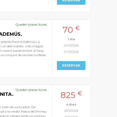
RESERVAR
del gel sobre la roca, entorns
redes quasi inacabables de
 que combina ciència, cultura i
iginal.
Queden places lliures
70
€
'ADEMÚS.
1 dia
 al preciós Racó d’Ademús,i a
24/10/2026
m un dels indrets més màgics
at creant pacientment al llarg
24/10/2026
, un conjunt de savines turíferes
ps i creen un paisatge únic a la
ny a Espanya en 2026, el
RESERVAR
er a conèixer els seus
audir d’aquest únic parc
Queden places lliures
825
€
INITA.
4 dies
un món de contrastos. De
29/10/2026
sud a la verdor fresca del Pirineu
ural ric i divers amb un continu