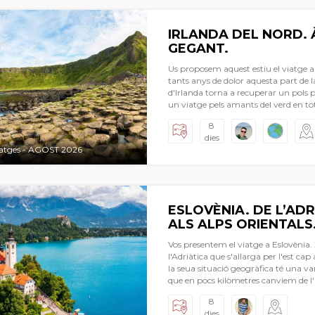
gastronomia rotunda plena de notes
a part sencera.
IRLANDA DEL NORD. 
GEGANT.
Us proposem aquest estiu el viatge a
tants anys de dolor aquesta part de la
d'Irlanda torna a recuperar un pols 
un viatge pels amants del verd en to
dels paisatges d'una melancòlica bell
8
penya-segats, de boscos de pel·lícul
dies
sèrie. Un viatge que ens portarà a d
atges - AGOST 2026
Belfast, dels murs quasi medievals d
cristianisme més intens i primitiu, de
oblidat dels pubs perduts en poblets 
reines indiscutibles mentre s'arreg
tast intens de la capital d'Irlanda: D
ESLOVÈNIA. DE L’ADR
fàbrica de records.
ALS ALPS ORIENTALS
Vos presentem el viatge a Eslovènia. X
l'Adriàtica que s'allarga per l'est ca
la seua situació geogràfica té una va
que en pocs kilòmetres canviem de l
platges d’Ístria. En el nostre itinerari
8
llocs més interessants i famosos així c
dies