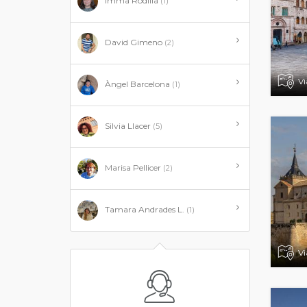
Imma Rodilla
(1)
David Gimeno
(2)
Vi
Àngel Barcelona
(1)
Silvia Llacer
(5)
Marisa Pellicer
(2)
Tamara Andrades L.
(1)
Vi