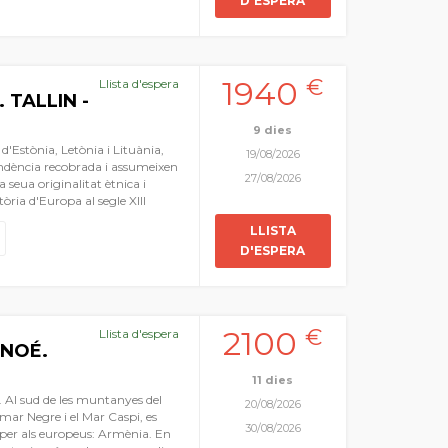
D'ESPERA
 millor que ens ofereix
a joia amb aires centreeuropeus
oves de Postojna, el castell de
e mar entre Piran i Koper, els
anya, la plana de l'Estíria amb
1940
€
Llista d'espera
 més tranquils i bells de la vella
 TALLIN -
9 dies
 d'Estònia, Letònia i Lituània,
19/08/2026
endència recobrada i assumeixen
27/08/2026
 seua originalitat ètnica i
tòria d'Europa al segle XIII
a. Els cavallers teutònics
LLISTA
després d'una cristianització
D'ESPERA
a té unes característiques
que se les agrupe sempre.
als. Les tres fantàstiques i
ndi del millor de l'art
raordinària del que anomenen
2100
€
Llista d'espera
le a la vora d'eixe mar poc
 NOÉ.
-ambarines envoltat de boscos i
11 dies
 Al sud de les muntanyes del
20/08/2026
 mar Negre i el Mar Caspi, es
30/08/2026
per als europeus: Armènia. En