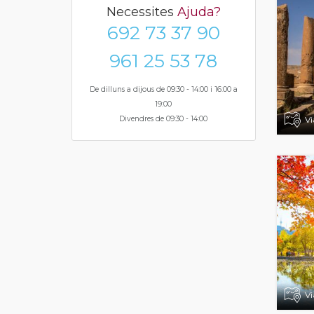
Necessites
Ajuda?
692 73 37 90
961 25 53 78
De dilluns a dijous de 09:30 - 14:00 i 16:00 a
19:00
Vi
Divendres de 09:30 - 14:00
Vi