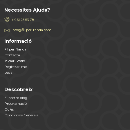
Necessites Ajuda?
+ 961 25 53 78
info@fil-per-randa.com
Informació
Fil per Randa
Contacta
Iniciar Sessió
Registrar-me
Legal
Descobreix
El nostre blog
Programació
Guíes
Condicions Generals