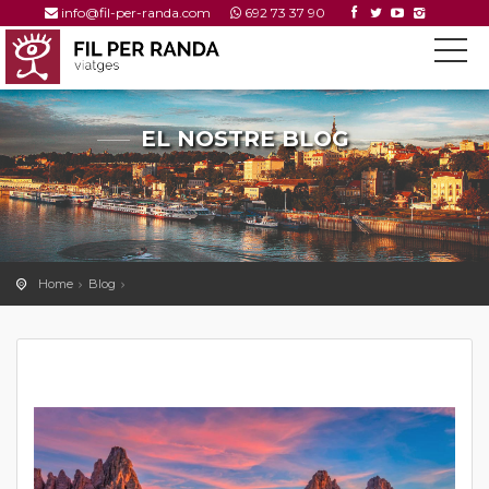
info@fil-per-randa.com
692 73 37 90
EL NOSTRE BLOG
---
Home
Blog