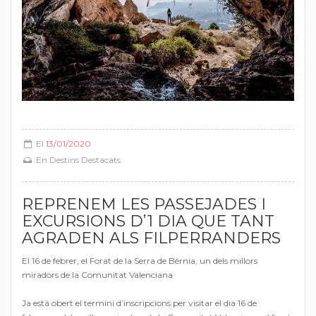
El
13/01/2020
En
Destins Destacats
REPRENEM LES PASSEJADES I
EXCURSIONS D’1 DIA QUE TANT
AGRADEN ALS FILPERRANDERS
El 16 de febrer, el Forat de la Serra de Bèrnia, un dels millors
miradors de la Comunitat Valenciana
Ja està obert el termini d’inscripcions per visitar el dia 16 de