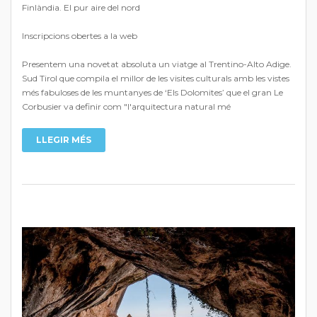
Finlàndia. El pur aire del nord
Inscripcions obertes a la web
Presentem una novetat absoluta un viatge al Trentino-Alto Adige.
Sud Tirol que compila el millor de les visites culturals amb les vistes
més fabuloses de les muntanyes de ‘Els Dolomites’ que el gran Le
Corbusier va definir com "l'arquitectura natural mé
LLEGIR MÉS