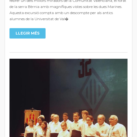
febrer un dels millors miradors de la Comunitat Valenciana, el forat
de la serra Bèrnia amb magnífiques vistes sobre les dues Marines.
Aquesta excursió compta amb un descompte per als antics
alumnes de la Universitat de Val�
LLEGIR MÉS