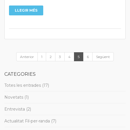
LLEGIR MÉS
Anterior
1
2
3
4
5
6
Següent
CATEGORIES
Totes les entrades (17)
Novetats (1)
Entrevista (2)
Actualitat Fil-per-randa (7)