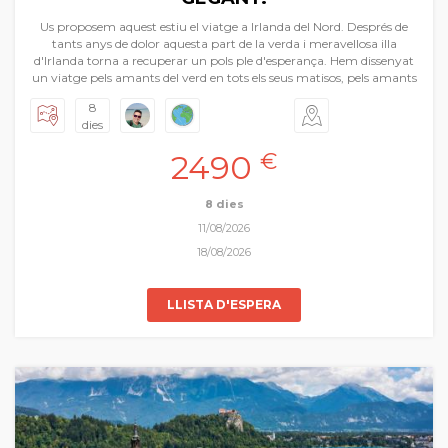
Us proposem aquest estiu el viatge a Irlanda del Nord. Després de
tants anys de dolor aquesta part de la verda i meravellosa illa
d'Irlanda torna a recuperar un pols ple d'esperança. Hem dissenyat
un viatge pels amants del verd en tots els seus matisos, pels amants
dels paisatges d'una melancòlica bellesa, a la vora de majestuosos
8
penya-segats, de boscos de pel·lícula, o imatges d'una celebèrrima
dies
sèrie. Un viatge que ens portarà a descobrir l'escena sempre nova de
Belfast, dels murs quasi medievals de Derry, de monestirs amb el
2490
€
cristianisme més intens i primitiu, de castells i llacs. No ens hem
oblidat dels pubs perduts en poblets costaners on les cerveses són les
reines indiscutibles mentre s'arregla el món. Tindrem també un tast
8 dies
intens de la capital d'Irlanda: Dublín. Irlanda del Nord és una fàbrica
11/08/2026
de records.
18/08/2026
LLISTA D'ESPERA