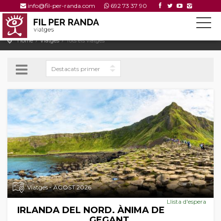
info@fil-per-randa.com
692 73 37 90
Home
Viatges
Tots els viatges
Viatges - AGOST 2026
Llista d'espera
IRLANDA DEL NORD. ÀNIMA DE
GEGANT.