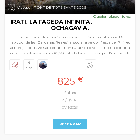
Viatges - PONT DE TOTS SANTS 2026
Queden places lliures
IRATI. LA FAGEDA INFINITA.
OCHAGAVÍA.
Endinsar-se a Navarra és accedir a un món de contrastos. De
l’eixugor de les “Bardenas Reales” al sud a la verdor fresca del Pirineu
al nord, i tot travessat per un món rural ric i divers amb un continu
de serres solcades per les
foces
, estrets talls a la roca per l’incansable
pas de l’aigua, plens d’una exuberant vegetació. I com a culminació
4
la magnífica fageda d’Irati, una infinita extensió de selva, de colors
dies
canviants al ritme de les estacions, un calidoscopi únic a Europa. A
més, per completar el viatge hem afegit les visites explicades
825
€
d'algunes de les poblacions navarreses, sempre amb una riquesa
patrimonial indubtable, a les que ens aproximem en el nostre
periple autumnal.
4 dies
29/10/2026
01/11/2026
RESERVAR