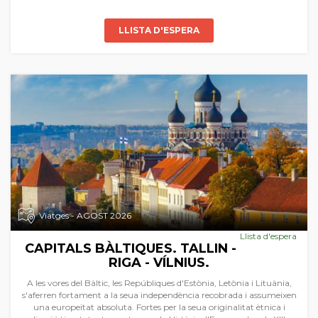
LLISTA D'ESPERA
Viatges - AGOST 2026
Llista d'espera
CAPITALS BÀLTIQUES. TALLIN -
RIGA - VÍLNIUS.
A les vores del Bàltic, les Repúbliques d'Estònia, Letònia i Lituània,
s'aferren fortament a la seua independència recobrada i assumeixen
una europeïtat absoluta. Fortes per la seua originalitat ètnica i