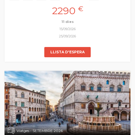
de transmissió del coneixement, de difusió d’idees i experiències
2290
€
culturals entre Occident i Orient és el que hui proposem com a
gran viatge de Pasqua. Volem recuperar la memòria viva d’aquelles
ciutats i pobles que han forjat aquesta línia única amb els seus
11 dies
imponents monuments arquitectònics… Samarcanda, Bukhara,
15/09/2026
Khiva, vivint
in situ
la fascinant història de la Ruta de la Seda.
25/09/2026
LLISTA D'ESPERA
Viatges - SETEMBRE 2026