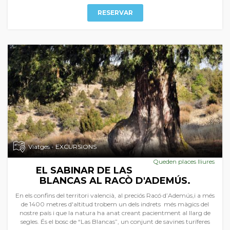
RESERVAR
Viatges - EXCURSIONS
Queden places lliures
EL SABINAR DE LAS
BLANCAS AL RACÒ D'ADEMÚS.
En els confins del territori valencià, al preciós Racó d’Ademús,i a més
de 1400 metres d'altitud trobem un dels indrets més màgics del
nostre país i que la natura ha anat creant pacientment al llarg de
segles. És el bosc de “Las Blancas”, un conjunt de savines turíferes