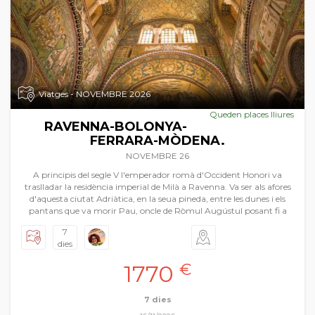
Viatges - NOVEMBRE 2026
Queden places lliures
RAVENNA-BOLONYA-
FERRARA-MÒDENA.
NOVEMBRE 26
A principis del segle V l'emperador romà d'Occident Honori va
traslladar la residència imperial de Milà a Ravenna. Va ser als afores
d'aquesta ciutat Adriàtica, en la seua pineda, entre les dunes i els
pantans que va morir Pau, oncle de Ròmul Augústul posant fi a
l'Imperi Romà d'Occident. És en Ravenna que comencem el viatge
7
a l'Emília i a la Romanya, regions italianes amb una quantitat de
dies
tresors artístics enlluernant. Ravenna i els seus mosaics, Bolonya
amb la universitat més antiga d'Europa i un centre històric ple de
1770
€
torres de maó i arcades elegants revelant una ànima medieval
encara intacta. Però també presumeix de ser la ciutat dels Carracci i
una pròspera escola de pintura renaixentista i per últim Ferrara, la
7 dies
ciutat i cort d'Isabel d'Este, esplèndida difusora del nou art que