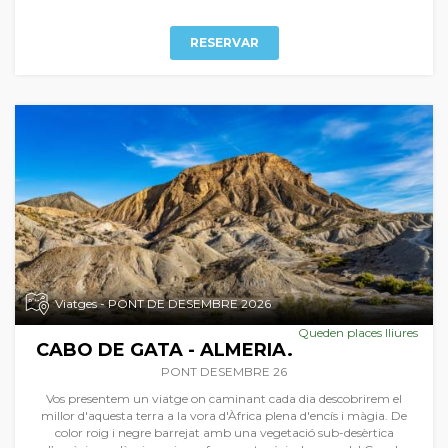
RESERVAR
Viatges - PONT DE DESEMBRE 2026
Queden places lliures
CABO DE GATA - ALMERIA.
PONT DESEMBRE 26
Vos presentem un viatge on caminant cada dia descobrirem el
millor d'aquesta terra a la vora d'Àfrica plena d'encís i màgia. De
color roig i negre barrejat amb una vegetació sub-desèrtica