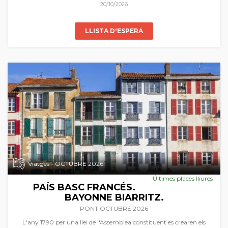
Acompanya'ns a gaudir dels paisatges autumnals d'aquest racó del
20/10/2026
món en l'Orient més llunyà.
LLISTA D'ESPERA
Viatges - OCTUBRE 2026
Últimes places lliures
PAÍS BASC FRANCÉS.
BAYONNE BIARRITZ.
PONT OCTUBRE 2026
L'any 1790 per una llei de l'Assemblea constituent es crearen els