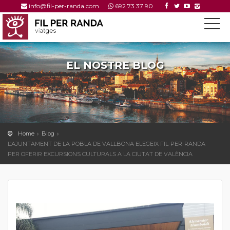
info@fil-per-randa.com
692 73 37 90
EL NOSTRE BLOG
---
Home
Blog
L’AJUNTAMENT DE LA POBLA DE VALLBONA ELEGEIX FIL-PER-RANDA
PER OFERIR EXCURSIONS CULTURALS A LA CIUTAT DE VALÈNCIA