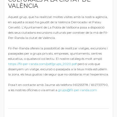
VALÈNCIA
Aquest grup, que ha realitzat moltes visites amb la nostra agència,
en aquesta ocasió ha gaudit de la València Derrocada i el Palau
Cervelló. L’Ajuntament de La Pobla de Vallbona posa a disposició
dels seus ciutadans excursions culturals per conéixer de la mà de Fil-
Per-Randa la ciutat de València.
Fil-Per-Randa ofereix la possibilitat de realitzar viatges, excursions i
passejades per a grups privats, empreses, ajuntaments, centres
educatius, o qualsevol col·lectiu. El nostre catàleg és molt ampli
https://fil-per-randa.com/pdf/grups_2020.pdf
però si vols que
dissenyem un viatge, excursió o passejada a la teua mida estudiem
la zona, els teus gustos i de segur que no oblidaràs mai l’experiència.
Posa’t en contacte amb Jaume als telèfons 961255378 / 692733790,
a les nostres oficines o via email a
grups@fil-per-randa.com