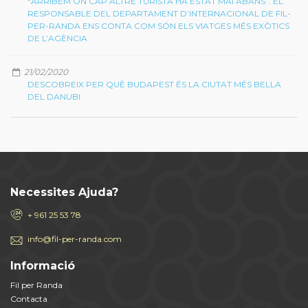
“ARRIBEM ON CAP ALTRE TURISTA HA ESTAT MAI ABANS”. EL
RESPONSABLE DEL DEPARTAMENT D’INTERNACIONAL DE FIL-
PER-RANDA ENS CONTA COM SÓN ELS VIATGES MÉS EXÒTICS
DE L’AGÈNCIA
21/02/2020
DESCOBREIX PER QUÈ BUDAPEST ÉS LA CIUTAT MÉS BELLA
DEL DANUBI
Necessites Ajuda?
+ 961 25 53 78
info@fil-per-randa.com
Informació
Fil per Randa
Contacta