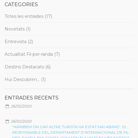
CATEGORIES
Totes les entrades (17)
Novetats (1)
Entrevista (2)
Actualitat Fil-per-randa (7)
Destins Destacats (6)
Hui Descobrim... (1)
ENTRADES RECENTS
26/02/2020
26/02/2020
“ARRIBEM ON CAP ALTRE TURISTA HA ESTAT MAI ABANS”. EL
RESPONSABLE DEL DEPARTAMENT D’INTERNACIONAL DE FIL-
PER-RANDA ENS CONTA COM SÓN ELS VIATGES MÉS EXÒTICS