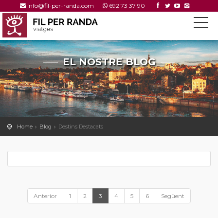
info@fil-per-randa.com
692 73 37 90
EL NOSTRE BLOG
---
Home
Blog
Destins Destacats
Anterior
1
2
3
4
5
6
Següent