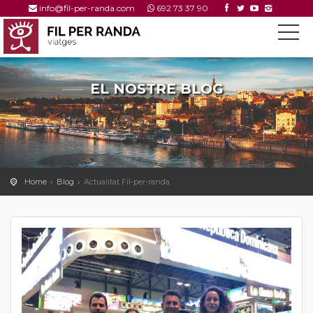
info@fil-per-randa.com
692 73 37 90
EL NOSTRE BLOG
---
Home
Blog
Actualitat Fil-per-randa