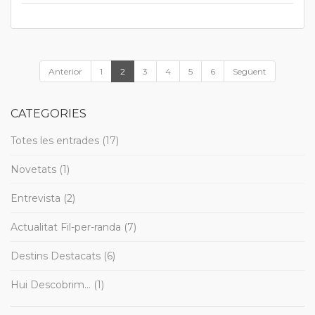
Anterior
1
2
3
4
5
6
Següent
CATEGORIES
Totes les entrades (17)
Novetats (1)
Entrevista (2)
Actualitat Fil-per-randa (7)
Destins Destacats (6)
Hui Descobrim... (1)