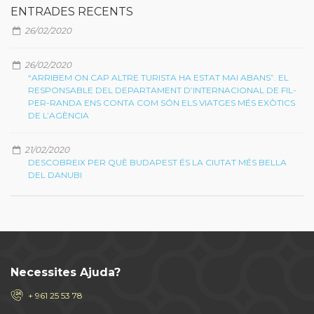
ENTRADES RECENTS
26/02/2020
26/02/2020
“ARRIBEM ON CAP ALTRE TURISTA HA ESTAT MAI ABANS”. EL
RESPONSABLE DEL DEPARTAMENT D’INTERNACIONAL DE FIL-
PER-RANDA ENS CONTA COM SÓN ELS VIATGES MÉS EXÒTICS
DE L’AGÈNCIA
21/02/2020
DESCOBREIX PER QUÈ BUDAPEST ÉS LA CIUTAT MÉS BELLA
DEL DANUBI
Necessites Ajuda?
+ 961 25 53 78