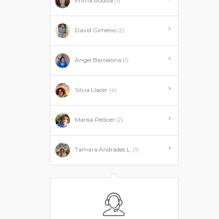
Imma Rodilla
(1)
David Gimeno
(2)
Àngel Barcelona
(1)
Silvia Llacer
(4)
Marisa Pellicer
(2)
Tamara Andrades L.
(1)