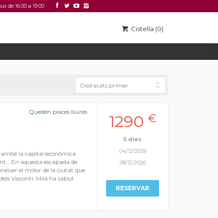
ous de 16.00 a 19.00
Accedir
Link 2
Cistella (0)
Queden places lliures
1290
€
5 dies
04/12/2026
s també la capital econòmica
ient… En aquesta escapada de
08/12/2026
éixer el millor de la ciutat que
 dels Visconti. Milà ha sabut
s que van llegar a la ciutat un
RESERVAR
l centre visitant els indrets
riçó de pedra que ocupa
’estació Central,la Galeria