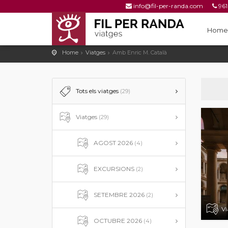
info@fil-per-randa.com
961
961 25 53 78
Home
Home
Viatges
Amb Enric M. Català
Tots els viatges
(29)
Viatges
(29)
AGOST 2026
(4)
EXCURSIONS
(2)
SETEMBRE 2026
(2)
V
OCTUBRE 2026
(4)