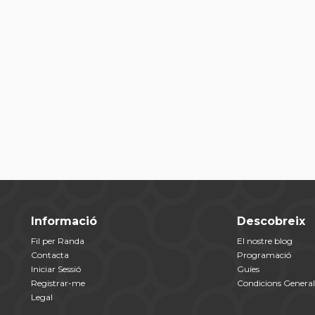
Informació
Descobreix
Fil per Randa
El nostre blog
Contacta
Programació
Iniciar Sessió
Guíes
Registrar-me
Condicions General
Legal