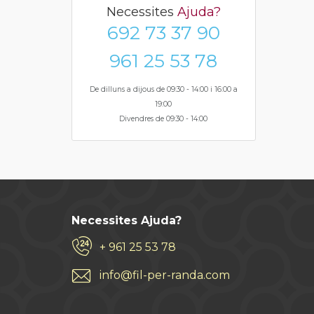
Necessites
Ajuda?
692 73 37 90
961 25 53 78
De dilluns a dijous de 09:30 - 14:00 i 16:00 a
19:00
Divendres de 09:30 - 14:00
Necessites Ajuda?
+ 961 25 53 78
info@fil-per-randa.com