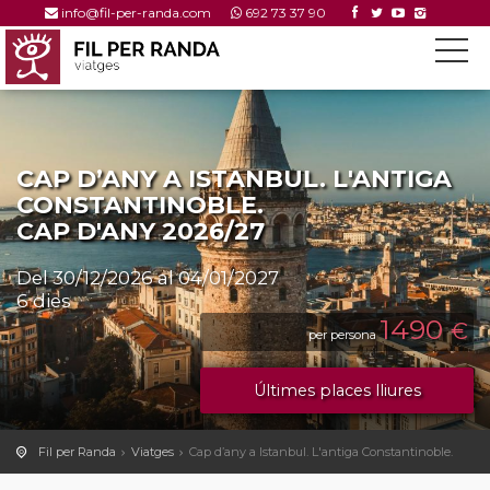
info@fil-per-randa.com
692 73 37 90
CAP D’ANY A ISTANBUL. L'ANTIGA
CONSTANTINOBLE.
CAP D'ANY 2026/27
Del 30/12/2026 al 04/01/2027
6 dies
1490
€
per persona
Últimes places lliures
Fil per Randa
Viatges
Cap d’any a Istanbul. L'antiga Constantinoble.