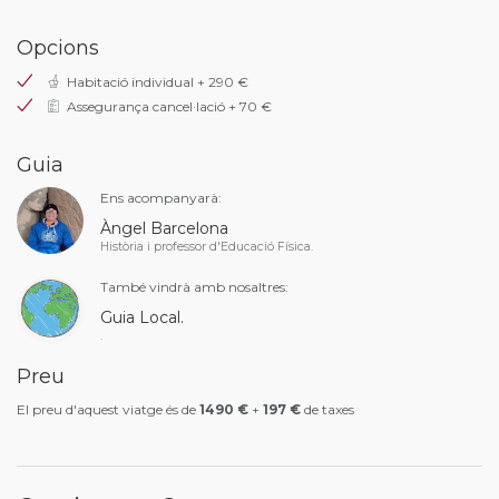
Opcions
Habitació individual + 290 €
Assegurança cancel·lació + 70 €
Guia
Ens acompanyarà:
Àngel Barcelona
Història i professor d'Educació Física.
També vindrà amb nosaltres:
Guia Local.
.
Preu
El preu d'aquest viatge és de
1490 €
+
197 €
de taxes