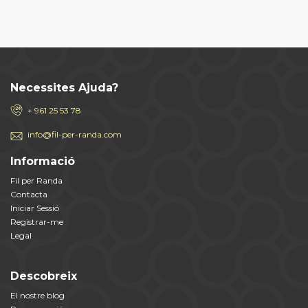
Necessites Ajuda?
+ 961 25 53 78
info@fil-per-randa.com
Informació
Fil per Randa
Contacta
Iniciar Sessió
Registrar-me
Legal
Descobreix
El nostre blog