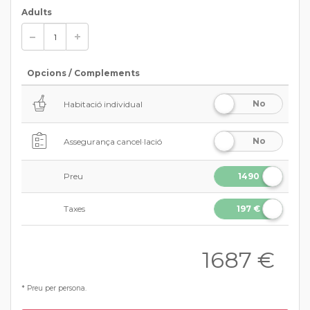
Adults
Opcions / Complements
No
Habitació individual
No
Assegurança cancel·lació
Preu
1490
€
Taxes
197 €
1687
€
* Preu per persona.