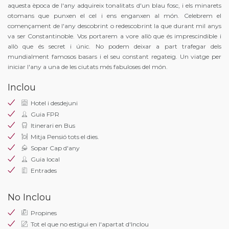
aquesta època de l'any adquireix tonalitats d'un blau fosc, i els minarets
otomans que punxen el cel i ens enganxen al món. Celebrem el
començament de l'any descobrint o redescobrint la que durant mil anys
va ser Constantinoble. Vos portarem a vore allò que és imprescindible i
allò que és secret i únic. No podem deixar a part trafegar dels
mundialment famosos basars i el seu constant regateig. Un viatge per
iniciar l'any a una de les ciutats més fabuloses del món.
Inclou
Hotel i desdejuni
Guia FPR
Itinerari en Bus
Mitja Pensió tots el dies.
Sopar Cap d'any
Guia local
Entrades
No Inclou
Propines
Tot el que no estigui en l'apartat d'Inclou