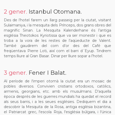
2 gener.
Istanbul Otomana.
Des de l’hotel farem un llarg passeig per la ciutat, visitant
Sulaimaniya, i la mesquita dels Prínceps, dos grans obres del
magnífic Sinan. La Mesquita Kalenderhane és l’antiga
església Theotokos Kyriotissa que va ser monestir i que es
troba a la vora de les restes de l’aqüeducte de Valent.
També gaudirem del corn d’or des del Café que
freqüentava Pierre Loti, així com el barri d´Eyup. Tindrem
temps lliure al Gran Basar. Dinar per lliure sopar a l’hotel.
3 gener.
Fener I Balat.
Al període de l'imperi otomà la ciutat era un mosaic de
pobles diversos. Convivien cristians ortodoxos, catòlics,
armenis, georgians, etc. amb els musulmans. D'aquella
època després de les guerres mundials ha quedat el record
als seus barris, i a les seues esglésies. Dediquem el dia a
descobrir la Mesquita de la Rosa, antiga església bizantina,
el Patriarcat grec, l'escola Roja, l'església búlgara, i l'única