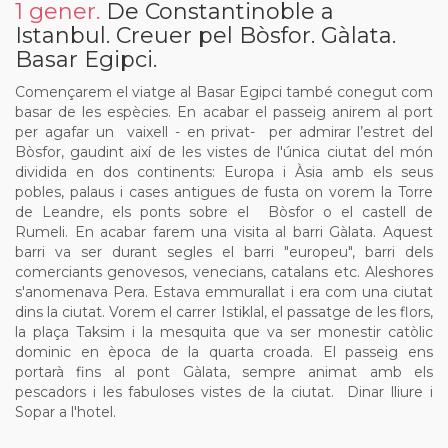
1 gener.
De Constantinoble a
Istanbul. Creuer pel Bòsfor. Gàlata.
Basar Egipci.
Començarem el viatge al Basar Egipci també conegut com
basar de les espècies. En acabar el passeig anirem al port
per agafar un vaixell - en privat- per admirar l’estret del
Bòsfor, gaudint així de les vistes de l'única ciutat del món
dividida en dos continents: Europa i Àsia amb els seus
pobles, palaus i cases antigues de fusta on vorem la Torre
de Leandre, els ponts sobre el Bòsfor o el castell de
Rumeli. En acabar farem una visita al barri Gàlata. Aquest
barri va ser durant segles el barri "europeu", barri dels
comerciants genovesos, venecians, catalans etc. Aleshores
s'anomenava Pera. Estava emmurallat i era com una ciutat
dins la ciutat. Vorem el carrer Istiklal, el passatge de les flors,
la plaça Taksim i la mesquita que va ser monestir catòlic
dominic en època de la quarta croada. El passeig ens
portarà fins al pont Gàlata, sempre animat amb els
pescadors i les fabuloses vistes de la ciutat. Dinar lliure i
Sopar a l'hotel.