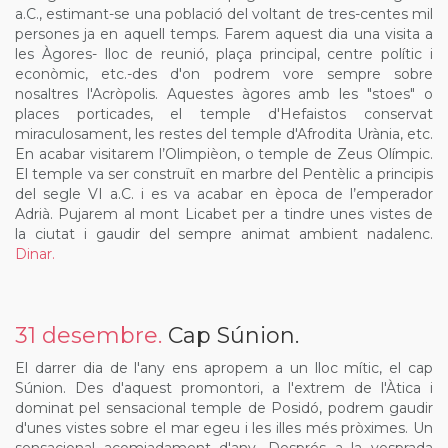
a.C., estimant-se una població del voltant de tres-centes mil
persones ja en aquell temps. Farem aquest dia una visita a
les Àgores- lloc de reunió, plaça principal, centre polític i
econòmic, etc.-des d'on podrem vore sempre sobre
nosaltres l'Acròpolis. Aquestes àgores amb les "stoes" o
places porticades, el temple d'Hefaistos conservat
miraculosament, les restes del temple d'Afrodita Urània, etc.
En acabar visitarem l’Olimpièon, o temple de Zeus Olímpic.
El temple va ser construït en marbre del Pentèlic a principis
del segle VI a.C. i es va acabar en època de l’emperador
Adrià. Pujarem al mont Licabet per a tindre unes vistes de
la ciutat i gaudir del sempre animat ambient nadalenc.
Dinar.
31 desembre.
Cap Súnion.
El darrer dia de l'any ens apropem a un lloc mític, el cap
Súnion. Des d'aquest promontori, a l'extrem de l'Àtica i
dominat pel sensacional temple de Posidó, podrem gaudir
d'unes vistes sobre el mar egeu i les illes més pròximes. Un