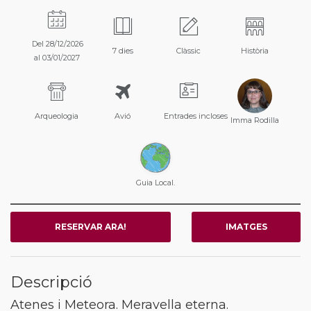
Del 28/12/2026
7 dies
Clàssic
Història
al 03/01/2027
Arqueologia
Avió
Entrades incloses
Imma Rodilla
Guia Local.
RESERVAR ARA!
IMATGES
Descripció
Atenes i Meteora. Meravella eterna.