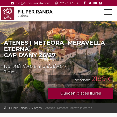
info@fil-per-randa.com
692 73 37 90
ATENES I METEORA. MERAVELLA
ETERNA.
CAP D'ANY 26/27
Del 28/12/2026 al 03/01/2027
7 dies
2190
€
per persona
Queden places lliures
Fil per Randa
Viatges
Atenes i Meteora. Meravella eterna.