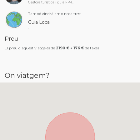
Gestora turística i guia FPR..
També vindrà amb nosaltres:
Guia Local.
.
Preu
El preu d'aquest viatge és de
2190 €
+
176 €
de taxes
On viatgem?