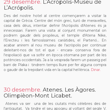
29 desembre.
L’Acròpolis-Museu de
L’Acrópolis.
Des del nostre hotel al centre començarem a visitar la
capital de Grècia. Centre del món grec, turó de meravelles,
casa dels déus, intentar definir l'Acròpolis d'Atenes és ja
innecessari. Farem una visita al conjunt monumental on
podrem gaudir dels propileus, el temple d'Atena Nike,
l’Erecteu i les famosíssimes cariàtides, el Partenó… En
acabar anirem al nou museu de l'acròpolis per continuar
deleitant-nos de tot el que - encara- conserva fora de
l'espoliació que va sofrir en època otomana per part de les
potències occidentals. Ja a la vesprada farem un passeig pel
barri de Plaka i tindrem temps lliure per fer alguna compra
o gaudir de la trepidant vida en la capital hel·lènica.
Dinar.
30 desembre.
Atenes. Les Àgores.
Olimpièon-Mont Licabet.
Atenes va ser una de les ciutats més cèlebres des de
l'antiguitat. Va tindre el seu apogeu al voltant del segle V.