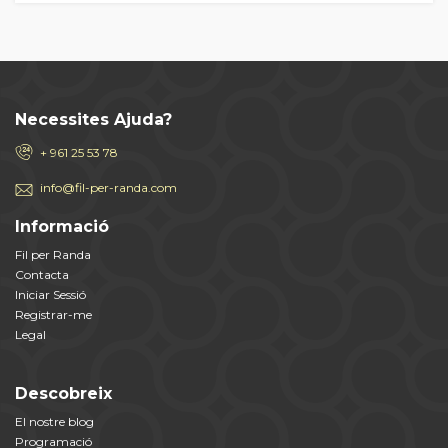
Necessites Ajuda?
+ 961 25 53 78
info@fil-per-randa.com
Informació
Fil per Randa
Contacta
Iniciar Sessió
Registrar-me
Legal
Descobreix
El nostre blog
Programació