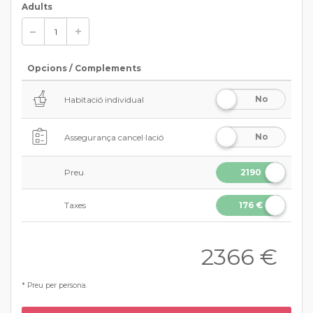
Adults
Opcions / Complements
No
Habitació individual
No
Assegurança cancel·lació
Preu
2190
€
Taxes
176 €
2366
€
* Preu per persona.