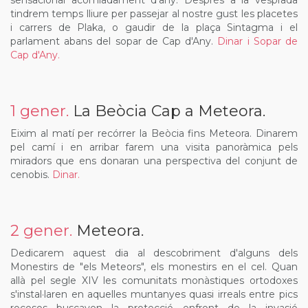
sensacional acomiadament d'any. Després a la vesprada
tindrem temps lliure per passejar al nostre gust les placetes
i carrers de Plaka, o gaudir de la plaça Sintagma i el
parlament abans del sopar de Cap d'Any.
Dinar i Sopar de
Cap d'Any.
1 gener.
La Beòcia Cap a Meteora.
Eixim al matí per recórrer la Beòcia fins Meteora. Dinarem
pel camí i en arribar farem una visita panoràmica pels
miradors que ens donaran una perspectiva del conjunt de
cenobis.
Dinar.
2 gener.
Meteora.
Dedicarem aquest dia al descobriment d'alguns dels
Monestirs de "els Meteors", els monestirs en el cel. Quan
allà pel segle XIV les comunitats monàstiques ortodoxes
s'instal·laren en aquelles muntanyes quasi irreals entre pics