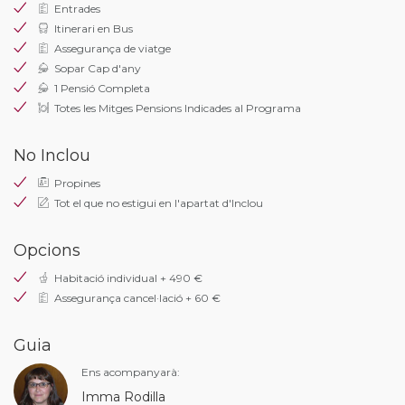
Entrades
Itinerari en Bus
Assegurança de viatge
Sopar Cap d'any
1 Pensió Completa
Totes les Mitges Pensions Indicades al Programa
No Inclou
Propines
Tot el que no estigui en l'apartat d'Inclou
Opcions
Habitació individual + 490 €
Assegurança cancel·lació + 60 €
Guia
Ens acompanyarà:
Imma Rodilla