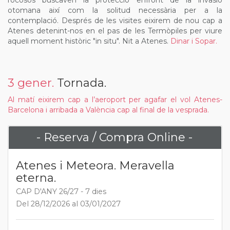
rocosos buscaven la protecció enfront de la invasió
otomana així com la solitud necessària per a la
contemplació. Després de les visites eixirem de nou cap a
Atenes detenint-nos en el pas de les Termòpiles per viure
aquell moment històric "in situ". Nit a Atenes.
Dinar i Sopar.
3 gener.
Tornada.
Al matí eixirem cap a l’aeroport per agafar el vol Atenes-
Barcelona i arribada a València cap al final de la vesprada.
- Reserva / Compra Online -
Atenes i Meteora. Meravella
eterna.
CAP D'ANY 26/27 - 7 dies
Del 28/12/2026 al 03/01/2027