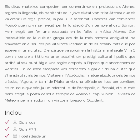
Els déus mateixos competien per convertir-se en protectors d'Atenes:
segons la llegenda, els habitants de la jove ciutat van triar Atenea que els
va oferir un regal preciós, la pau i la serenitat, i després van convèncer
Posidó que no va ser elegit per la fundació d'un temple al cap Súnion.
Hem elegit per fer una escapada en les falles la mítica Atenes. Cor
indiscutible de la cultura grega des de la més remota antiguitat ha
travessat en el seu periple vital tots i cadascun de les possibilitats que pot
esdevenir una ciutat. D'ençà que va sorgir en la història ja al segle VIII aC
com a centre artístic va anar assolint un prestigi cultural i polític que
arribà al seu punt àlgid uns segles després, a l’època que anomenem de
Pèricles. En aquesta escapada vos portarem a gaudir d'una ciutat que
s’ha adaptat als temps. Visitarem l’Acròpolis, imatge absoluta dels temps
clàssics, l'Àgora, el barri de Plaka amb una plèiade de llocs per conéixer,
els museus que són ja un referent: el de l'Acròpolis, el Benaki, etc. A més
hem afegit la posta de sol al temple de Posidó al cap Súnion i la visita de
Meteora per a arrodonir un viatge al bressol d'Occident.
Inclou
Guia local
Guia FPR
Hotel i desdejuni