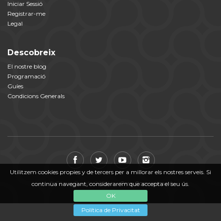
Iniciar Sessió
Registrar-me
Legal
Descobreix
El nostre blog
Programació
Guíes
Condicions Generals
Utilitzem cookies propies y de tercers per a millorar els nostres serveis. Si
© Fil per Randa 2026 by
Crea Comunicació
continua navegant, considerarem que accepta el seu ús.
OK
Política de Privacitat