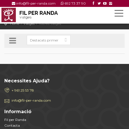
info@fil-per-randa.com
692 73 37 90
Home
Viatges
Tots els viatges
Necessites Ajuda?
+ 961 25 53 78
info@fil-per-randa.com
Informació
Fil per Randa
Contacta