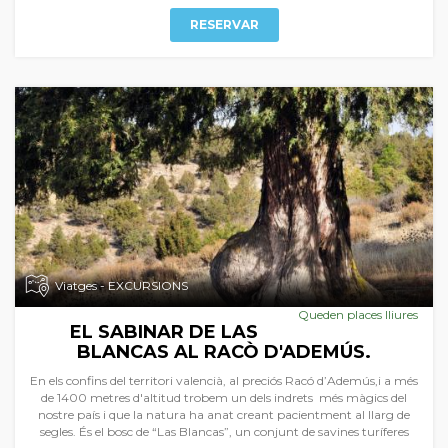
RESERVAR
Viatges - EXCURSIONS
Queden places lliures
EL SABINAR DE LAS
BLANCAS AL RACÒ D'ADEMÚS.
En els confins del territori valencià, al preciós Racó d’Ademús,i a més
de 1400 metres d'altitud trobem un dels indrets més màgics del
nostre país i que la natura ha anat creant pacientment al llarg de
segles. És el bosc de “Las Blancas”, un conjunt de savines turíferes