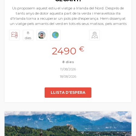
Us proposem aquest estiu el viatge a Irlanda del Nord. Després de
tants anys de dolor aquesta part de la verda i meravellosa illa
d'Irlanda torna a recuperar un pols ple d'esperança. Hem dissenyat
un viatge pels amants del verd en tots els seus matisos, pels amants
dels paisatges d'una melancòlica bellesa, a la vora de majestuosos
8
penya-segats, de boscos de pel·lícula, o imatges d'una celebèrrima
dies
sèrie. Un viatge que ens portarà a descobrir l'escena sempre nova de
Belfast, dels murs quasi medievals de Derry, de monestirs amb el
2490
€
cristianisme més intens i primitiu, de castells i llacs. No ens hem
oblidat dels pubs perduts en poblets costaners on les cerveses són les
reines indiscutibles mentre s'arregla el món. Tindrem també un tast
8 dies
intens de la capital d'Irlanda: Dublín. Irlanda del Nord és una fàbrica
11/08/2026
de records.
18/08/2026
LLISTA D'ESPERA