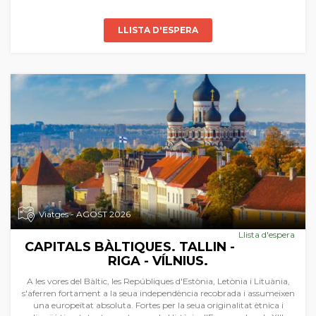
LLISTA D'ESPERA
Viatges - AGOST 2026
Llista d'espera
CAPITALS BÀLTIQUES. TALLIN -
RIGA - VÍLNIUS.
A les vores del Bàltic, les Repúbliques d'Estònia, Letònia i Lituània,
s'aferren fortament a la seua independència recobrada i assumeixen
una europeïtat absoluta. Fortes per la seua originalitat ètnica i