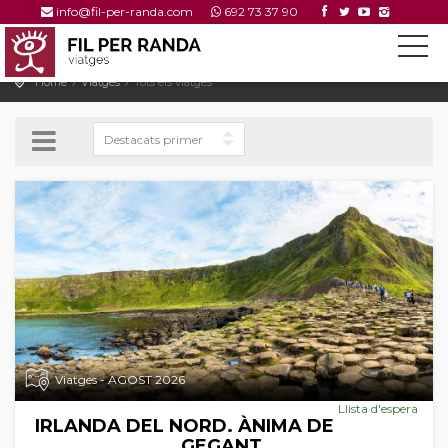
info@fil-per-randa.com
692 73 37 90
Home
Viatges
Tots els viatges
Viatges - AGOST 2026
Llista d'espera
IRLANDA DEL NORD. ÀNIMA DE
GEGANT.