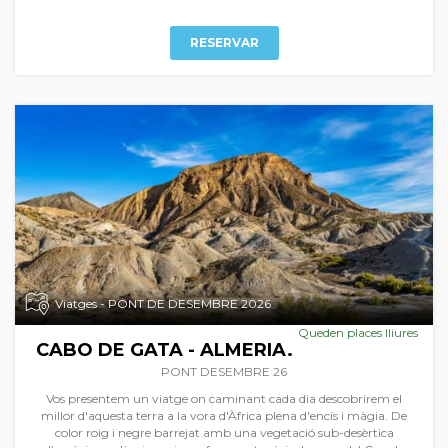
RESERVAR
Viatges - PONT DE DESEMBRE 2026
Queden places lliures
CABO DE GATA - ALMERIA.
PONT DESEMBRE 26
Vos presentem un viatge on caminant cada dia descobrirem el
millor d'aquesta terra a la vora d'Àfrica plena d'encís i màgia. De
color roig i negre barrejat amb una vegetació sub-desèrtica