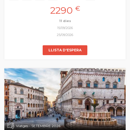
de transmissió del coneixement, de difusió d’idees i experiències
2290
€
culturals entre Occident i Orient és el que hui proposem com a
gran viatge de Pasqua. Volem recuperar la memòria viva d’aquelles
ciutats i pobles que han forjat aquesta línia única amb els seus
11 dies
imponents monuments arquitectònics… Samarcanda, Bukhara,
15/09/2026
Khiva, vivint
in situ
la fascinant història de la Ruta de la Seda.
25/09/2026
LLISTA D'ESPERA
Viatges - SETEMBRE 2026