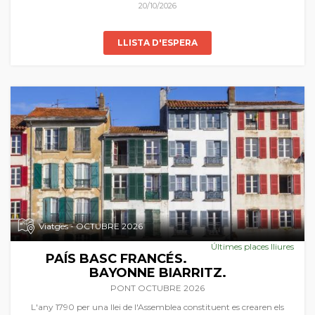
Acompanya'ns a gaudir dels paisatges autumnals d'aquest racó del
20/10/2026
món en l'Orient més llunyà.
LLISTA D'ESPERA
Viatges - OCTUBRE 2026
Últimes places lliures
PAÍS BASC FRANCÉS.
BAYONNE BIARRITZ.
PONT OCTUBRE 2026
L'any 1790 per una llei de l'Assemblea constituent es crearen els