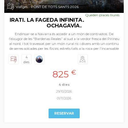
Viatges - PONT DE TOTS SANTS 2026
Queden places lliures
IRATI. LA FAGEDA INFINITA.
OCHAGAVÍA.
Endinsar-se a Navarra és accedir a un món de contrastos. De
l’eixugor de les “Bardenas Reales” al sud a la verdor fresca del Pirineu
al nord, i tot travessat per un món rural ric i divers amb un continu
de serres solcades per les
foces
, estrets talls a la roca per l’incansable
pas de l’aigua, plens d’una exuberant vegetació. I com a culminació
4
la magnífica fageda d’Irati, una infinita extensió de selva, de colors
dies
canviants al ritme de les estacions, un calidoscopi únic a Europa. A
més, per completar el viatge hem afegit les visites explicades
825
€
d'algunes de les poblacions navarreses, sempre amb una riquesa
patrimonial indubtable, a les que ens aproximem en el nostre
periple autumnal.
4 dies
29/10/2026
01/11/2026
RESERVAR