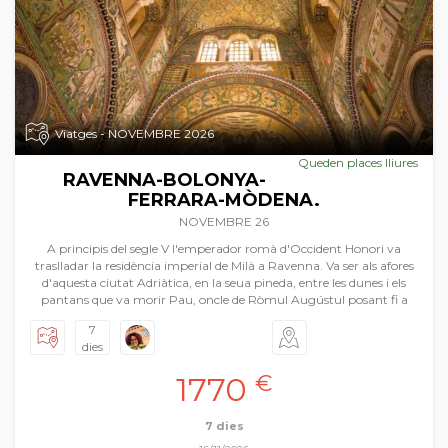
Viatges - NOVEMBRE 2026
Queden places lliures
RAVENNA-BOLONYA-
FERRARA-MÒDENA.
NOVEMBRE 26
A principis del segle V l'emperador romà d'Occident Honori va
traslladar la residència imperial de Milà a Ravenna. Va ser als afores
d'aquesta ciutat Adriàtica, en la seua pineda, entre les dunes i els
pantans que va morir Pau, oncle de Ròmul Augústul posant fi a
l'Imperi Romà d'Occident. És en Ravenna que comencem el viatge
7
a l'Emília i a la Romanya, regions italianes amb una quantitat de
dies
tresors artístics enlluernant. Ravenna i els seus mosaics, Bolonya
amb la universitat més antiga d'Europa i un centre històric ple de
1770
€
torres de maó i arcades elegants revelant una ànima medieval
encara intacta. Però també presumeix de ser la ciutat dels Carracci i
una pròspera escola de pintura renaixentista i per últim Ferrara, la
7 dies
ciutat i cort d'Isabel d'Este, esplèndida difusora del nou art que